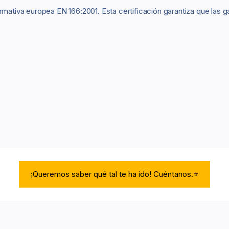
ormativa europea EN 166:2001. Esta certificación garantiza que las
¡Queremos saber qué tal te ha ido! Cuéntanos.⭐