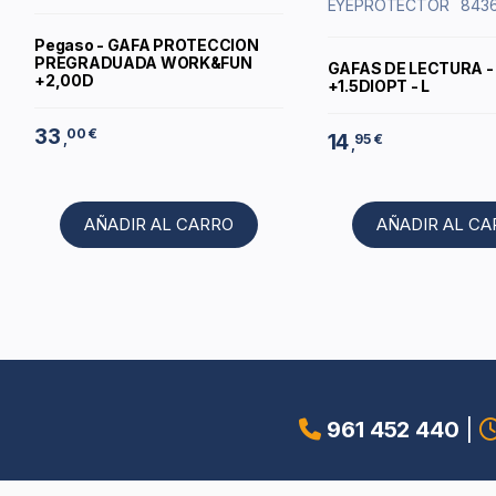
EYEPROTECTOR
843
Pegaso - GAFA PROTECCION
PREGRADUADA WORK&FUN
GAFAS DE LECTURA -
+2,00D
+1.5DIOPT - L
33
00 €
14
,
95 €
,
AÑADIR AL CARRO
AÑADIR AL C
961 452 440
|