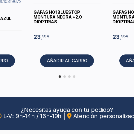
6010319672
GAFAS H01 BLUESTOP
GAFAS H0
MONTURA NEGRA +2.0
MONTURA
 AZUL
DIOPTRIAS
DIOPTRIA
23
23
95 €
95 €
,
,
ARRO
AÑADIR AL CARRO
AÑ
¿Necesitas ayuda con tu pedido?
L-V: 9h-14h / 16h-19h
|
Atención personaliza