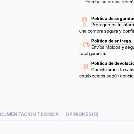
Escriba su propia reseñ
Política de segurida
Protegemos tu infor
una compra segura y confi
Política de entrega.
Envíos rápidos y seg
total garantía.
Política de devoluci
Garantizamos tu sati
establecidos según condic
CUMENTACIÓN TÉCNICA
OPINIONES
(0)