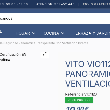
ENVÍO GRATUIT
ES: 09:00 - 19:00
|
ATENCIÓN: 961 452 440
|
L
HOGAR
COCINA
TERRAZA Y JARD
De Seguridad Panoramica Transparente Con Ventilación Directa
VITO VIO1120 GAFAS DE SEGURIDAD
PANORAMI
VENTILACI
Referencia
VIO1120
DISPONIBLE
10
90 €