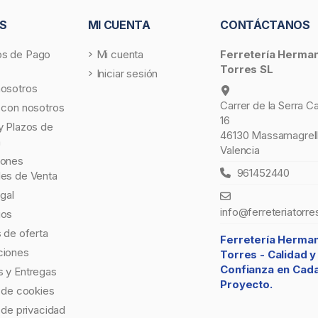
S
MI CUENTA
CONTÁCTANOS
s de Pago
Mi cuenta
Ferretería Herma
Torres SL
Iniciar sesión
nosotros
Carrer de la Serra C
 con nosotros
16
y Plazos de
46130 Massamagrell
a
Valencia
iones
961452440
les de Venta
egal
info@ferreteriatorre
gos
s de oferta
Ferretería Herma
ciones
Torres -
Calidad y
Confianza en Cad
 y Entregas
Proyecto.
a de cookies
a de privacidad