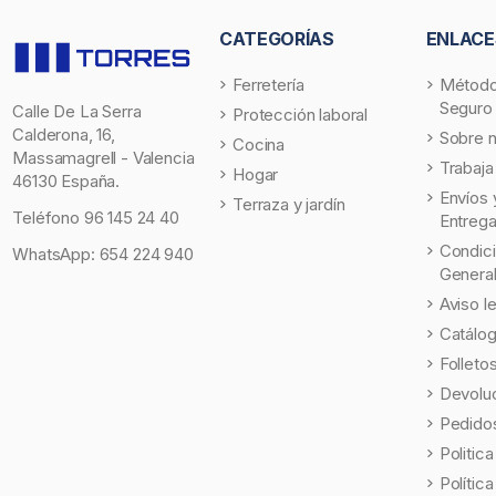
CATEGORÍAS
ENLACE
Ferretería
Método
Seguro
Calle De La Serra
Protección laboral
Calderona, 16,
Sobre 
Cocina
Massamagrell - Valencia
Trabaja
Hogar
46130 España.
Envíos 
Terraza y jardín
Teléfono
96 145 24 40
Entreg
Condic
WhatsApp:
654 224 940
Genera
Aviso l
Catálo
Folleto
Devolu
Pedidos
Politic
Polític