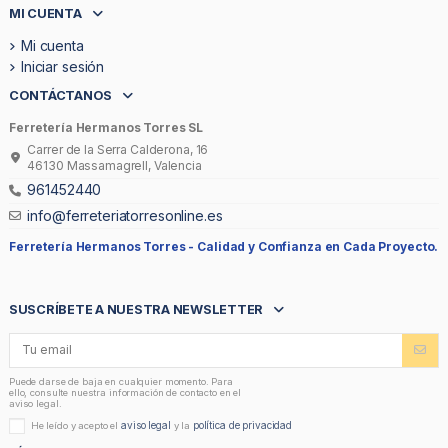
MI CUENTA
Mi cuenta
Iniciar sesión
CONTÁCTANOS
Ferretería Hermanos Torres SL
Carrer de la Serra Calderona, 16
46130 Massamagrell, Valencia
961452440
info@ferreteriatorresonline.es
Ferretería Hermanos Torres -
Calidad y Confianza en Cada Proyecto.
SUSCRÍBETE A NUESTRA NEWSLETTER
Puede darse de baja en cualquier momento. Para
ello, consulte nuestra información de contacto en el
aviso legal.
aviso legal
política de privacidad
He leído y acepto el
y la