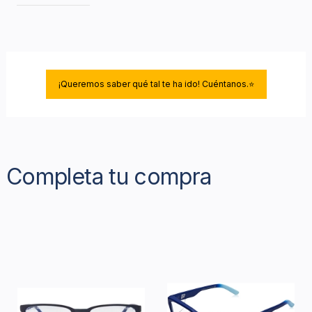
¡Queremos saber qué tal te ha ido! Cuéntanos.⭐
Completa tu compra