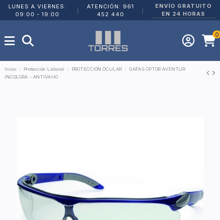
ENVÍO GRATUITO
LUNES A VIERNES:
ATENCIÓN: 961
|
|
EN 24 HORAS
09:00 - 19:00
452 440
0
Inicio
Protección Laboral
PROTECCIÓN OCULAR
GAFAS OPTOR AVENTUR
INCOLORA - ANTIVAHO