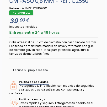
CM PASO 0,8 MM - REF. C2550
Referencia
8435228102601
DISPONIBLE
39
90 €
,
Impuestos incluidos
Entrega entre 24 a 48 horas
Criba artesanal de 50 cm de diámetro con paso fino de 0,8 mm.
Fabricada en resistente madera de haya y reforzada con guía
de alambre galvanizado. Ideal para jardinería, agricultura o
tamizado de materiales finos.
Escriba su propia reseña
Política de seguridad.
Protegemos tu información con medidas de seguridad
avanzadas para garantizar una compra segura y
confiable.
Política de entrega.
Envíos rápidos y seguros. Entregamos tu pedido en el
menor tiempo posible con total garantía.