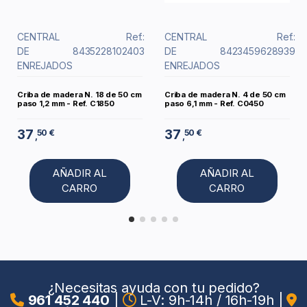
CENTRAL
Ref.:
CENTRAL
Ref.:
DE
8435228102403
DE
8423459628939
ENREJADOS
ENREJADOS
Criba de madera N. 18 de 50 cm
Criba de madera N. 4 de 50 cm
paso 1,2 mm - Ref. C1850
paso 6,1 mm - Ref. C0450
37
37
50 €
50 €
,
,
AÑADIR AL
AÑADIR AL
CARRO
CARRO
¿Necesitas ayuda con tu pedido?
961 452 440
|
L-V: 9h-14h / 16h-19h
|