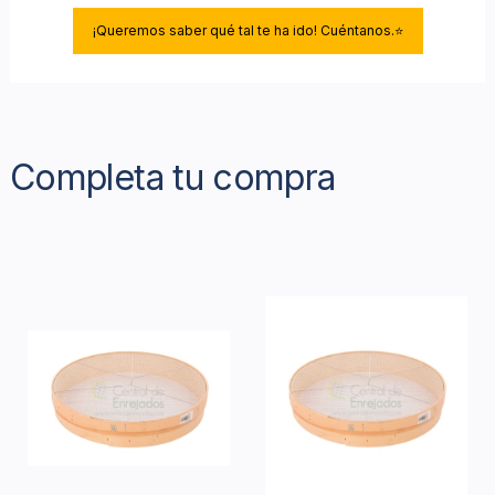
¡Queremos saber qué tal te ha ido! Cuéntanos.⭐
Completa tu compra