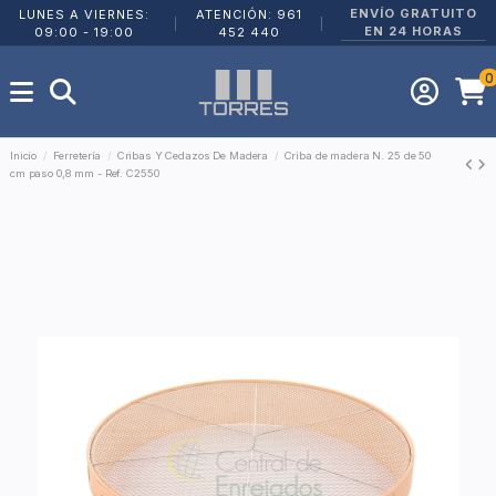
ENVÍO GRATUITO
LUNES A VIERNES:
ATENCIÓN: 961
|
|
EN 24 HORAS
09:00 - 19:00
452 440
0
Inicio
Ferretería
Cribas Y Cedazos De Madera
Criba de madera N. 25 de 50
cm paso 0,8 mm - Ref. C2550