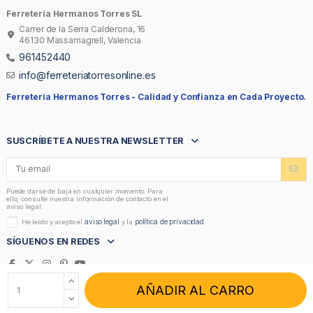
Ferretería Hermanos Torres SL
Carrer de la Serra Calderona, 16
46130 Massamagrell, Valencia
961452440
info@ferreteriatorresonline.es
Ferretería Hermanos Torres -
Calidad y Confianza en Cada Proyecto.
SUSCRÍBETE A NUESTRA NEWSLETTER
Puede darse de baja en cualquier momento. Para
ello, consulte nuestra información de contacto en el
aviso legal.
aviso legal
política de privacidad
He leído y acepto el
y la
SÍGUENOS EN REDES
AÑADIR AL CARRO