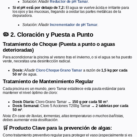
Solución:
Añadir
Reductor de pH Tamar
.
Si el pH está por debajo de 7,2:
El agua se vuelve ácida e irritante para
los ojos y las mucosas, llegando a oxidar las partes metálicas de la
depuradora.
Solución:
Añadir
Incrementador de pH Tamar
.
🦠 2. Cloración y Puesta a Punto
Tratamiento de Choque (Puesta a punto o aguas
deterioradas)
Para acondicionar la piscina al verano tras el invierno, o si el agua se ha puesto
verde, necesitas una desinfección radical.
Dosis:
Añadir
Cloro Choque Grano Tamar
a razón de
1,5 kg por cada
50 m³
de agua.
Tratamiento de Mantenimiento Regular
Cada piscina es un mundo, pero Tamar establece esta pauta estándar para
mantener el nivel óptimo de cloro:
Dosis Diaria:
Cloro Grano Tamar →
150 g por cada 50 m³
.
Dosis Semanal:
Cloro 5 Acciones T200g Tamar →
2 tabletas por cada
50 m³
.
Nota: En caso de lluvias, tormentas, altas temperaturas o muchos bañistas,
debes aumentar esta dosificación.
🛒 Producto Clave para la prevención de algas:
Como tratamiento preventivo regular para proteger el vaso (especialmente si es