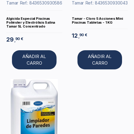
Tamar
Ref.: 8436530930586
Tamar
Ref.: 8436530930043
Algicida Especial Piscinas
Tamar - Cloro 5 Acciones Mini
Poliéster y Electrólisis Salina
Piscinas Tabletas - 1 KG
Tamar 5L Concentrado
12
90 €
,
29
90 €
,
AÑADIR AL
AÑADIR AL
CARRO
CARRO