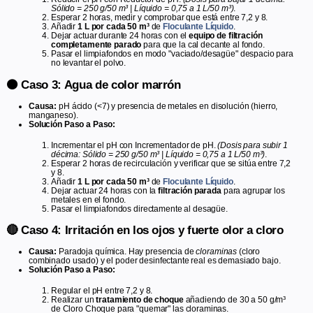
Sólido = 250 g/50 m³ | Líquido = 0,75 a 1 L/50 m³)
.
Esperar 2 horas, medir y comprobar que está entre 7,2 y 8.
Añadir
1 L por cada 50 m³
de
Floculante Líquido
.
Dejar actuar durante 24 horas con el
equipo de filtración
completamente parado
para que la cal decante al fondo.
Pasar el limpiafondos en modo "vaciado/desagüe" despacio para
no levantar el polvo.
🟤 Caso 3: Agua de color marrón
Causa:
pH ácido (<7) y presencia de metales en disolución (hierro,
manganeso).
Solución Paso a Paso:
Incrementar el pH con Incrementador de pH.
(Dosis para subir 1
décima: Sólido = 250 g/50 m³ | Líquido = 0,75 a 1 L/50 m³)
.
Esperar 2 horas de recirculación y verificar que se sitúa entre 7,2
y 8.
Añadir
1 L por cada 50 m³
de
Floculante Líquido
.
Dejar actuar 24 horas con la
filtración parada
para agrupar los
metales en el fondo.
Pasar el limpiafondos directamente al desagüe.
🔴 Caso 4: Irritación en los ojos y fuerte olor a cloro
Causa:
Paradoja química. Hay presencia de
cloraminas
(cloro
combinado usado) y el poder desinfectante real es demasiado bajo.
Solución Paso a Paso:
Regular el pH entre 7,2 y 8.
Realizar un
tratamiento de choque
añadiendo de 30 a 50 g/m³
de Cloro Choque para "quemar" las cloraminas.