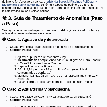
de liner o fibra), recuerda aplicar el
Algicida Especial Piscinas Poliéster y
Electrólisis Salina Tamar 5L
. Su fórmula a base de polímero de amonio
cuaternario evita que las esporas de algas arraiguen sin dañar los materiales ni
los electrodos de las piscinas salinas.
🛠️ 3. Guía de Tratamiento de Anomalías (Paso
a Paso)
Si el agua de tu piscina ha perdido su color cristalino, identifica el problema y
aplica el tratamiento de rescate exacto:
🟢 Caso 1: Agua verde y deteriorada
Causa:
Presencia de algas debido a un nivel de desinfectante bajo.
Solución Paso a Paso:
Ajustar el pH para que esté entre 7,2 y 8.
Tratamiento de choque:
Añadir de 30 a 50 g/m³ de Cloro Choque
o Cloro 3 Acciones Efecto Choque.
Dejar actuar durante 6 horas.
Añadir
0,5 L por cada 50 m³
de Blue Clear (o tu algicida
concentrado de confianza).
Mantener la filtración en marcha de manera continua entre 12 y
24 horas.
Pasar el limpiafondos para retirar los restos de algas muertas.
⚪ Caso 2: Agua turbia y blanquecina
Causa:
pH básico elevado (>8) y partículas de cal en suspensión.
Solución Paso a Paso:
Reducir el pH con Reductor de pH.
(Dosis para bajar 1 décima: