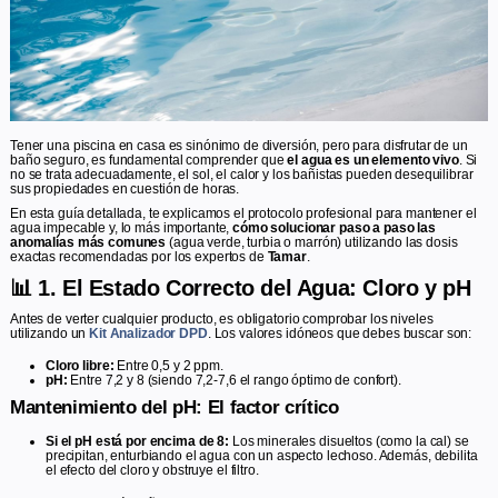
Tener una piscina en casa es sinónimo de diversión, pero para disfrutar de un
baño seguro, es fundamental comprender que
el agua es un elemento vivo
. Si
no se trata adecuadamente, el sol, el calor y los bañistas pueden desequilibrar
sus propiedades en cuestión de horas.
En esta guía detallada, te explicamos el protocolo profesional para mantener el
agua impecable y, lo más importante,
cómo solucionar paso a paso las
anomalías más comunes
(agua verde, turbia o marrón) utilizando las dosis
exactas recomendadas por los expertos de
Tamar
.
📊 1. El Estado Correcto del Agua: Cloro y pH
Antes de verter cualquier producto, es obligatorio comprobar los niveles
utilizando un
Kit Analizador DPD
. Los valores idóneos que debes buscar son:
Cloro libre:
Entre 0,5 y 2 ppm.
pH:
Entre 7,2 y 8 (siendo 7,2-7,6 el rango óptimo de confort).
Mantenimiento del pH: El factor crítico
Si el pH está por encima de 8:
Los minerales disueltos (como la cal) se
precipitan, enturbiando el agua con un aspecto lechoso. Además, debilita
el efecto del cloro y obstruye el filtro.