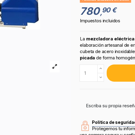
780
90 €
,
Impuestos incluidos
La
mezcladora eléctric
elaboración artesanal de 
cubeta de acero inoxidabl
picada
de forma homogénea
Escriba su propia reseñ
Política de segurida
Protegemos tu infor
una compra segura y confi