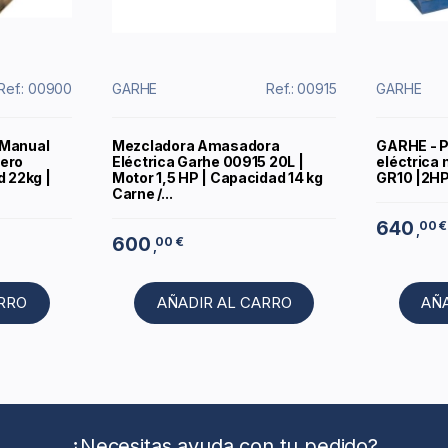
Ref.: 00900
GARHE
Ref.: 00915
GARHE
 Manual
Mezcladora Amasadora
GARHE - P
cero
Eléctrica Garhe 00915 20L |
eléctrica 
d 22kg |
Motor 1,5 HP | Capacidad 14 kg
GR10 |2H
Carne /...
640
00 €
,
600
00 €
,
ARRO
AÑADIR AL CARRO
AÑ
¿Necesitas ayuda con tu pedido?