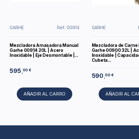
GARHE
Ref.: 00914
GARHE
Mezcladora Amasadora Manual
Mezcladora de Carne
Garhe 00914 20L | Acero
Garhe 00900 32L | A
Inoxidable | Eje Desmontable |...
Inoxidable | Capacida
Cubeta...
595
00 €
,
590
00 €
,
AÑADIR AL CARRO
AÑADIR AL C