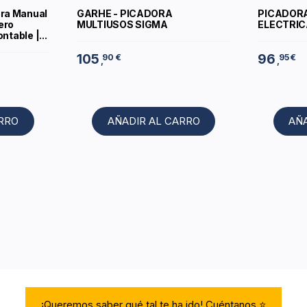
ra Manual
GARHE - PICADORA
PICADOR
ero
MULTIUSOS SIGMA
ELECTRIC
ntable |...
105
96
90 €
95 €
,
,
ARRO
AÑADIR AL CARRO
AÑ
¡Queremos saber qué tal te ha ido! Cuéntanos.⭐