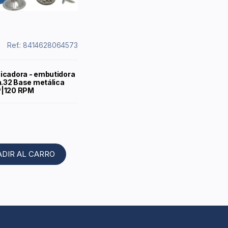
Ref.: 8414628064573
icadora - embutidora
n.32 Base metálica
P|120 RPM
ADIR AL CARRO