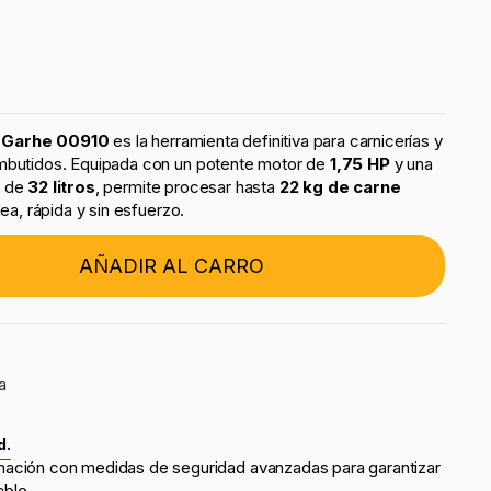
a Garhe 00910
es la herramienta definitiva para carnicerías y
embutidos. Equipada con un potente motor de
1,75 HP
y una
e de
32 litros
, permite procesar hasta
22 kg de carne
, rápida y sin esfuerzo.
AÑADIR AL CARRO
a
d.
mación con medidas de seguridad avanzadas para garantizar
able.