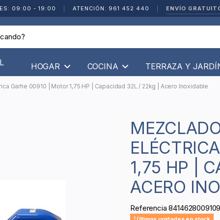
ENVÍO GRATUIT
ES: 09:00 - 19:00
|
ATENCIÓN: 961 452 440
|
L
HOGAR
COCINA
TERRAZA Y JARD
ica Garhe 00910 | Motor 1,75 HP | Capacidad 32L / 22kg | Acero Inoxidable
MEZCLADORA DE CARNE
ELÉCTRICA
1,75 HP | 
ACERO INO
Referencia
841462800910
Últimas unidades en stock