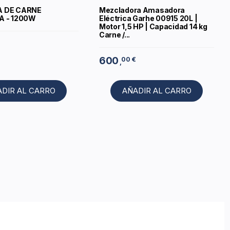
A DE CARNE
Mezcladora Amasadora
A - 1200W
Eléctrica Garhe 00915 20L |
Motor 1,5 HP | Capacidad 14 kg
Carne /...
600
00 €
,
ADIR AL CARRO
AÑADIR AL CARRO