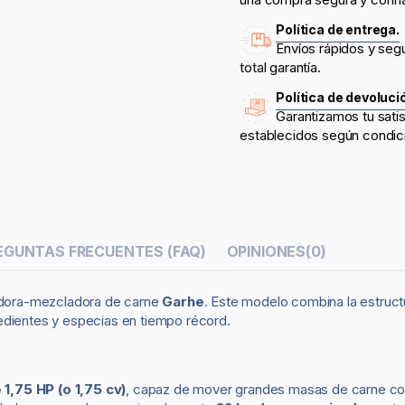
Política de entrega.
Envíos rápidos y seg
total garantía.
Política de devoluci
Garantizamos tu sati
establecidos según condic
EGUNTAS FRECUENTES (FAQ)
OPINIONES
(0)
sadora-mezcladora de carne
Garhe
. Este modelo combina la estruct
edientes y especias en tiempo récord.
1,75 HP (o 1,75 cv)
, capaz de mover grandes masas de carne con 