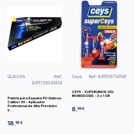
QUILOSA
Ref.:
Ceys
Ref.: 8411519742145
8411729041434
CEYS - SUPERUNICK GEL
MONODOSIS - 3 x 1 GR
Pistola para Espuma PU Quilosa
Caliber 30 – Aplicador
Profesional de Alta Precisión
8
95 €
,
y...
18
95 €
,