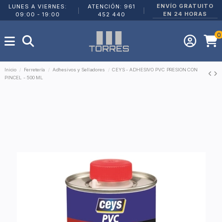
ENVÍO GRATUITO
LUNES A VIERNES:
ATENCIÓN: 961
|
|
EN 24 HORAS
09:00 - 19:00
452 440
0
Inicio
Ferretería
Adhesivos y Selladores
CEYS - ADHESIVO PVC PRESION CON
PINCEL - 500 ML