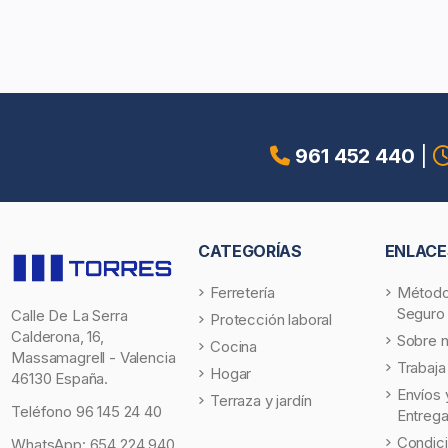
961 452 440
|
CATEGORÍAS
ENLACE
Ferretería
Método
Seguro
Calle De La Serra
Protección laboral
Calderona, 16,
Sobre 
Cocina
Massamagrell - Valencia
Trabaja
Hogar
46130 España.
Envíos 
Terraza y jardín
Teléfono
96 145 24 40
Entreg
Condic
WhatsApp:
654 224 940