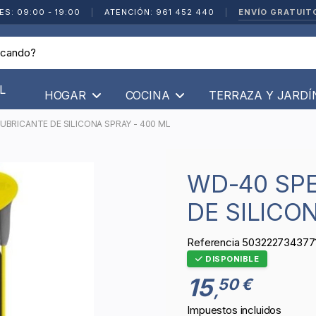
ENVÍO GRATUIT
ES: 09:00 - 19:00
|
ATENCIÓN: 961 452 440
|
L
HOGAR
COCINA
TERRAZA Y JARD
LUBRICANTE DE SILICONA SPRAY - 400 ML
WD-40 SPECIALIST - LUBRICANTE
DE SILICO
Referencia
503222734377
DISPONIBLE
15
50 €
,
Impuestos incluidos