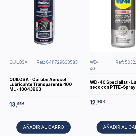
QUILOSA
Ref.: 8411729860585
WD-
Ref.: 503
40
QUILOSA - Quilube Aerosol
WD-40 Specialist - L
Lubricante Transparente 400
seco con PTFE-Spray
ML - 10043863
12
90 €
,
13
95 €
,
AÑADIR AL CARRO
AÑADIR AL C