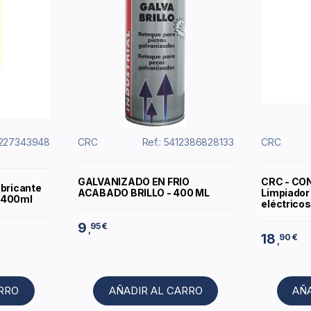
2227343948
CRC
Ref.: 5412386828133
CRC
GALVANIZADO EN FRIO
CRC - CO
ubricante
ACABADO BRILLO - 400 ML
Limpiador
 400ml
eléctricos
9
95 €
,
18
90 €
,
ARRO
AÑADIR AL CARRO
AÑ