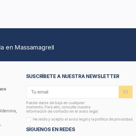
da en Massamagrell
SUSCRÍBETE A NUESTRA NEWSLETTER
nos
Puede darse de baja en cualquier
momento. Para ello, consulte nuestra
alderona,
información de contacto en el aviso legal.
He leído y acepto el
aviso legal
y la
política de privacidad
,
SÍGUENOS EN REDES