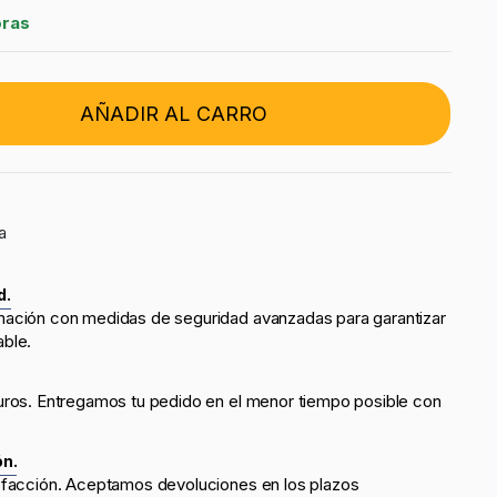
oras
AÑADIR AL CARRO
a
d.
mación con medidas de seguridad avanzadas para garantizar
able.
uros. Entregamos tu pedido en el menor tiempo posible con
ón.
sfacción. Aceptamos devoluciones en los plazos