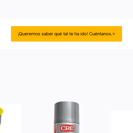
¡Queremos saber qué tal te ha ido! Cuéntanos.⭐