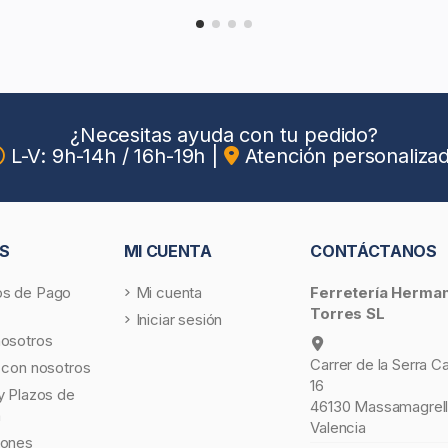
¿Necesitas ayuda con tu pedido?
L-V: 9h-14h / 16h-19h
|
Atención personaliza
S
MI CUENTA
CONTÁCTANOS
s de Pago
Mi cuenta
Ferretería Herma
Torres SL
Iniciar sesión
nosotros
Carrer de la Serra C
 con nosotros
16
y Plazos de
46130 Massamagrell
a
Valencia
iones