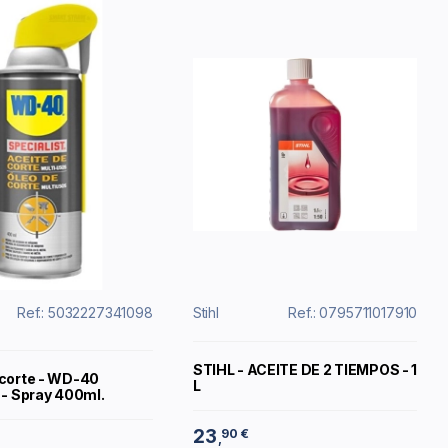
Ref.: 5032227341098
Stihl
Ref.: 0795711017910
STIHL - ACEITE DE 2 TIEMPOS - 1
 corte - WD-40
L
 - Spray 400ml.
23
90 €
,