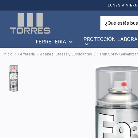
LUNES A VIERN
PROTECCIÓN LABORA
FERRETERÍA
Inicio
Ferretería
Aceites, Grasas y Lubricantes
Faren Spray Galvanizar