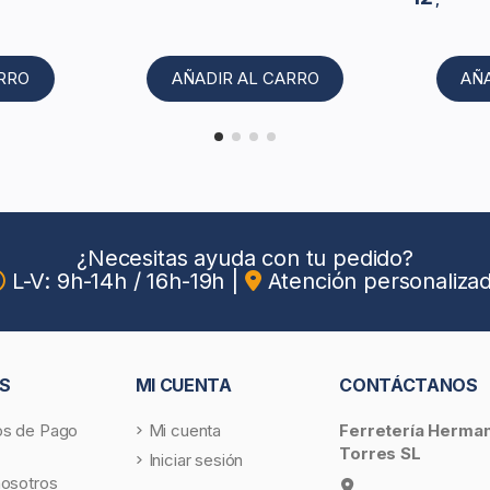
ARRO
AÑADIR AL CARRO
AÑ
¿Necesitas ayuda con tu pedido?
L-V: 9h-14h / 16h-19h
|
Atención personaliza
S
MI CUENTA
CONTÁCTANOS
s de Pago
Mi cuenta
Ferretería Herma
Torres SL
Iniciar sesión
nosotros