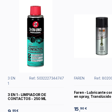
3 EN
Ref.: 5032227344747
FAREN
Ref.: 802
1
Faren - Lubricante con
3 EN 1 - LIMPIADOR DE
en spray, Translúcido
CONTACTOS - 250 ML
15
90 €
,
9
95 €
,