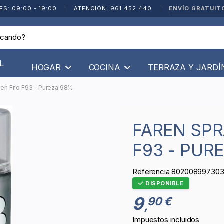
ENVÍO GRATUIT
ES: 09:00 - 19:00
|
ATENCIÓN: 961 452 440
|
L
HOGAR
COCINA
TERRAZA Y JARD
 en Frío F93 - Pureza 98%
FAREN SPRAY GALVANIZAR EN FRÍO
F93 - PUR
Referencia
80200899730
DISPONIBLE
9
90 €
,
Impuestos incluidos