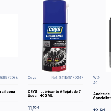
0089972038
Ceys
Ref.: 8411519170047
WD-
40
 silicona
CEYS - Lubricante Aflojatodo 7
Aceite de
Usos - 400 ML
Specialist
11
50 €
,
12
12 €
,