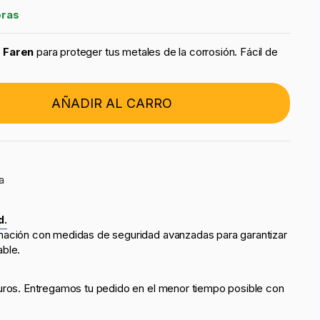
oras
o Faren
para proteger tus metales de la corrosión.
Fácil de
AÑADIR AL CARRO
a
d.
mación con medidas de seguridad avanzadas para garantizar
able.
uros. Entregamos tu pedido en el menor tiempo posible con