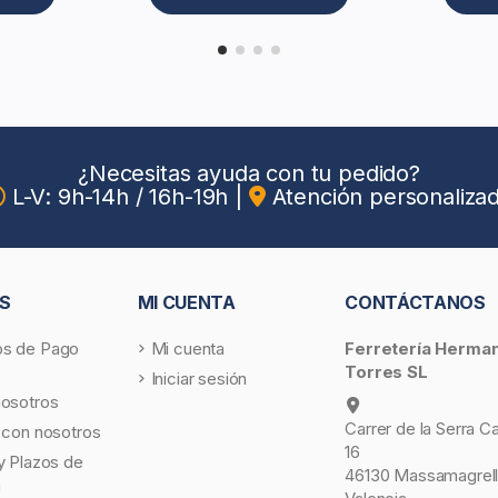
¿Necesitas ayuda con tu pedido?
L-V: 9h-14h / 16h-19h
|
Atención personaliza
S
MI CUENTA
CONTÁCTANOS
s de Pago
Mi cuenta
Ferretería Herma
Torres SL
Iniciar sesión
nosotros
Carrer de la Serra C
 con nosotros
16
y Plazos de
46130 Massamagrell
a