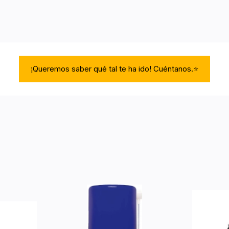
¡Queremos saber qué tal te ha ido! Cuéntanos.⭐