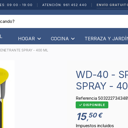
ENVÍO GRATUIT
ES: 09:00 - 19:00
|
ATENCIÓN: 961 452 440
|
L
HOGAR
COCINA
TERRAZA Y JARD
PENETRANTE SPRAY - 400 ML
WD-40 - SPECIALIST PENETRANTE
SPRAY - 4
Referencia
503222734348
DISPONIBLE
15
50 €
,
Impuestos incluidos