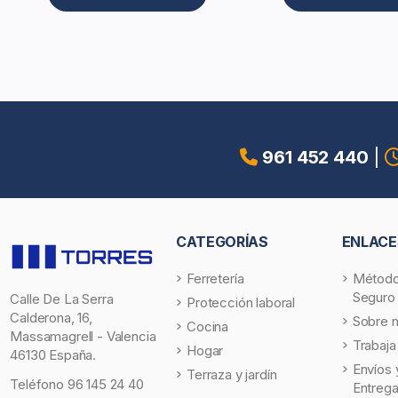
961 452 440
|
CATEGORÍAS
ENLACE
Ferretería
Método
Seguro
Calle De La Serra
Protección laboral
Calderona, 16,
Sobre 
Cocina
Massamagrell - Valencia
Trabaja
Hogar
46130 España.
Envíos 
Terraza y jardín
Teléfono
96 145 24 40
Entreg