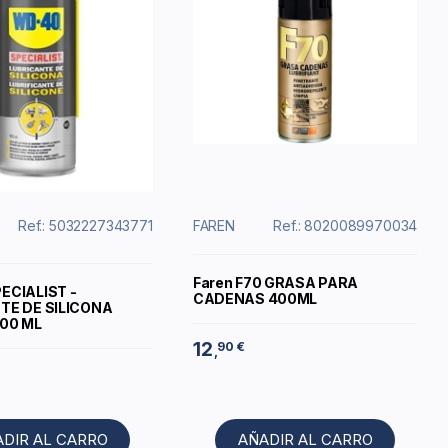
Ref.: 5032227343771
FAREN
Ref.: 8020089970034
Faren F70 GRASA PARA
ECIALIST -
CADENAS 400ML
TE DE SILICONA
400 ML
12
90 €
,
ADIR AL CARRO
AÑADIR AL CARRO