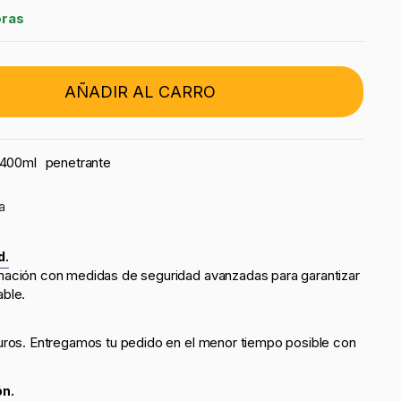
oras
AÑADIR AL CARRO
400ml
penetrante
a
d.
mación con medidas de seguridad avanzadas para garantizar
able.
uros. Entregamos tu pedido en el menor tiempo posible con
ón.