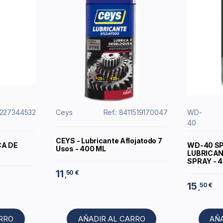
2227344532
Ceys
Ref.: 8411519170047
WD-
40
CEYS - Lubricante Aflojatodo 7
CA DE
WD-40 SP
Usos - 400 ML
LUBRICAN
SPRAY - 
11
50 €
,
15
50 €
,
ARRO
AÑADIR AL CARRO
AÑ