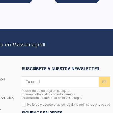
da en Massamagrell
SUSCRÍBETE A NUESTRA NEWSLETTER
nos
Puede darse de baja en cualquier
momento. Para ello, consulte nuestra
alderona,
información de contacto en el aviso legal.
He leído y acepto el
aviso legal
y la
política de privacidad
,
SÍGUENOS EN REDES