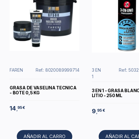
FAREN
Ref.: 8020089999714
3 EN
Ref.: 503
1
GRASA DE VASELINA TECNICA
3 EN 1 - GRASA BLAN
- BOTE 0,5 KG
LITIO - 250 ML
14
95 €
,
9
95 €
,
AÑADIR AL CARRO
AÑADIR AL C