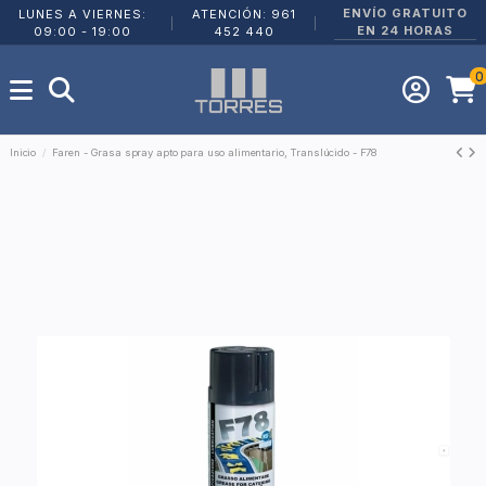
ENVÍO GRATUITO
LUNES A VIERNES:
ATENCIÓN: 961
|
|
EN 24 HORAS
09:00 - 19:00
452 440
0
Inicio
Faren - Grasa spray apto para uso alimentario, Translúcido - F78