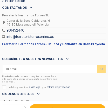
Iniciar sesión
CONTÁCTANOS
Ferretería Hermanos Torres SL
Carrer de la Serra Calderona, 16
46130 Massamagrell, Valencia
961452440
info@ferreteriatorresonline.es
Ferretería Hermanos Torres -
Calidad y Confianza en Cada Proyecto.
SUSCRÍBETE A NUESTRA NEWSLETTER
Puede darse de baja en cualquier momento. Para
ello, consulte nuestra información de contacto en el
aviso legal.
aviso legal
política de privacidad
He leído y acepto el
y la
SÍGUENOS EN REDES