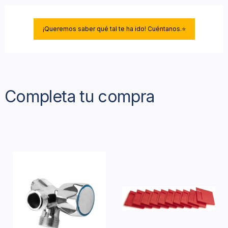
¡Queremos saber qué tal te ha ido! Cuéntanos.⭐
Completa tu compra