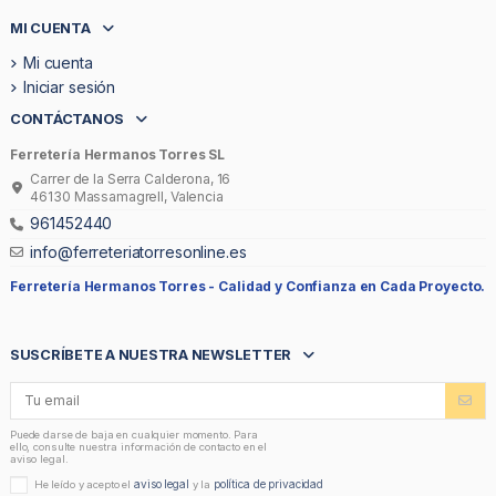
MI CUENTA
Mi cuenta
Iniciar sesión
CONTÁCTANOS
Ferretería Hermanos Torres SL
Carrer de la Serra Calderona, 16
46130 Massamagrell, Valencia
961452440
info@ferreteriatorresonline.es
Ferretería Hermanos Torres -
Calidad y Confianza en Cada Proyecto.
SUSCRÍBETE A NUESTRA NEWSLETTER
Puede darse de baja en cualquier momento. Para
ello, consulte nuestra información de contacto en el
aviso legal.
aviso legal
política de privacidad
He leído y acepto el
y la