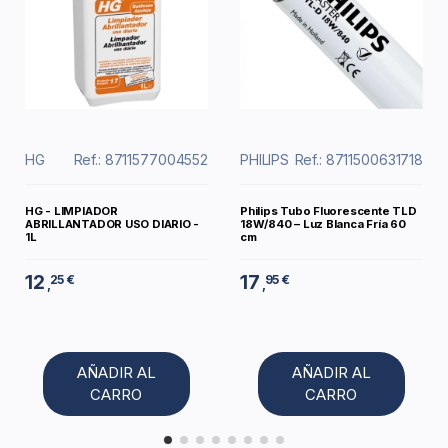
HG
Ref.: 8711577004552
PHILIPS
Ref.: 8711500631718
HG - LIMPIADOR
Philips Tubo Fluorescente TLD
ABRILLANTADOR USO DIARIO -
18W/840 – Luz Blanca Fría 60
1L
cm
12
17
25 €
95 €
,
,
AÑADIR AL
AÑADIR AL
CARRO
CARRO