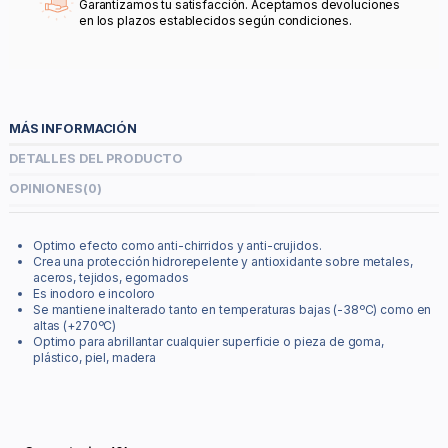
Garantizamos tu satisfacción. Aceptamos devoluciones
en los plazos establecidos según condiciones.
MÁS INFORMACIÓN
DETALLES DEL PRODUCTO
OPINIONES
(0)
Optimo efecto como anti-chirridos y anti-crujidos.
Crea una protección hidrorepelente y antioxidante sobre metales,
aceros, tejidos, egomados
Es inodoro e incoloro
Se mantiene inalterado tanto en temperaturas bajas (-38ºC) como en
altas (+270ºC)
Optimo para abrillantar cualquier superficie o pieza de goma,
plástico, piel, madera