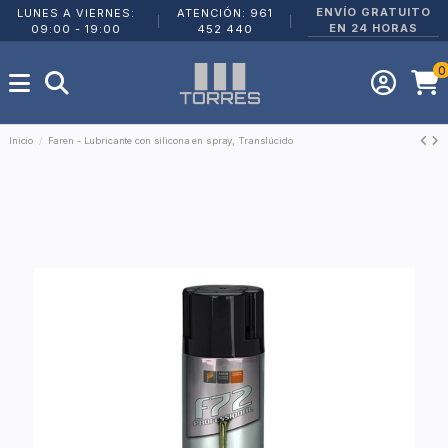
ENVÍO GRATUITO
LUNES A VIERNES:
ATENCIÓN: 961
|
|
EN 24 HORAS
09:00 - 19:00
452 440
0
Inicio
Faren - Lubricante con silicona en spray, Translúcido