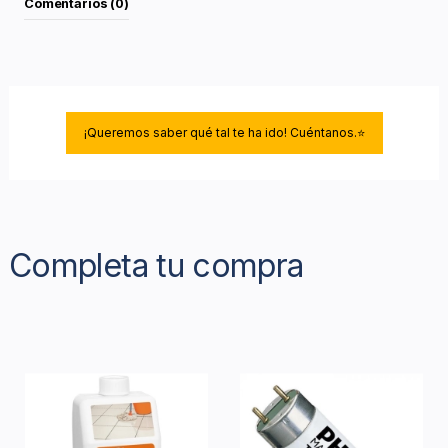
Comentarios (0)
¡Queremos saber qué tal te ha ido! Cuéntanos.⭐
Completa tu compra