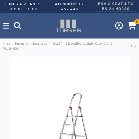
ENVÍO GRATUITO
LUNES A VIERNES:
ATENCIÓN: 961
|
|
EN 24 HORAS
09:00 - 19:00
452 440
0
Inicio
Ferretería
Escaleras
ROLSER - ESCALERA ALUMINIO UNICA - 6
PELDAÑOS