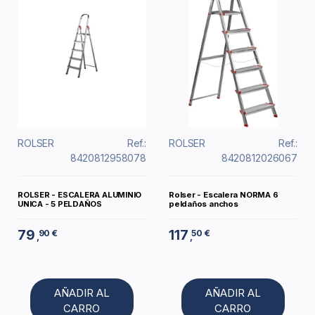
ROLSER
Ref.:
ROLSER
Ref.:
8420812958078
8420812026067
ROLSER - ESCALERA ALUMINIO
Rolser - Escalera NORMA 6
UNICA - 5 PELDAÑOS
peldaños anchos
79
117
90 €
50 €
,
,
AÑADIR AL
AÑADIR AL
CARRO
CARRO