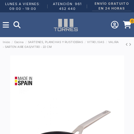
ENVÍO GRATUITO
LUNES A VIERNES:
ATENCIÓN: 961
|
|
EN 24 HORAS
09:00 - 19:00
452 440
0
Inicio
Cocina
SARTENES, PLANCHAS Y RUSTIDERAS
VITRO / GAS
VALIRA
- SARTEN AIRE GAS/VITRO - 22 CM