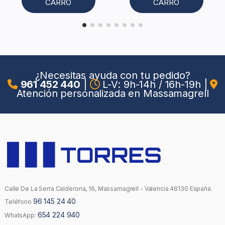
CARRO
CARRO
¿Necesitas ayuda con tu pedido?
961 452 440
|
L-V: 9h-14h / 16h-19h
|
Atención personalizada en Massamagrell
Calle De La Serra Calderona, 16, Massamagrell - Valencia 46130 España.
96 145 24 40
Teléfono
654 224 940
WhatsApp: