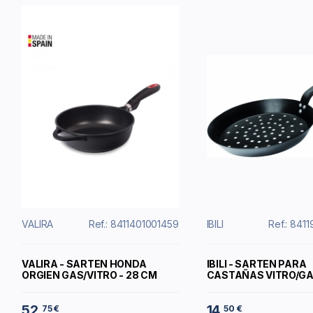
VALIRA
Ref.: 8411401001459
IBILI
Ref.: 84
VALIRA - SARTEN HONDA
IBILI - SARTEN PARA
ORGIEN GAS/VITRO - 28 CM
CASTAÑAS VITRO/GAS
52
14
75 €
50 €
,
,