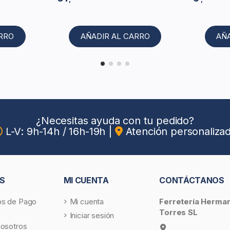
ARRO
AÑADIR AL CARRO
AÑ
¿Necesitas ayuda con tu pedido?
L-V: 9h-14h / 16h-19h
|
Atención personaliza
S
MI CUENTA
CONTÁCTANOS
s de Pago
Mi cuenta
Ferretería Herma
Torres SL
Iniciar sesión
nosotros