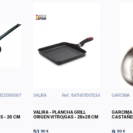
11922089097
VALIRA
Ref.: 8411401001534
GARCIMA
VALIRA - PLANCHA GRILL
GARCIMA 
 - 26 CM
ORIGEN VITRO/GAS - 28x28 CM
CASTAÑER
51
9
90 €
90 €
,
,