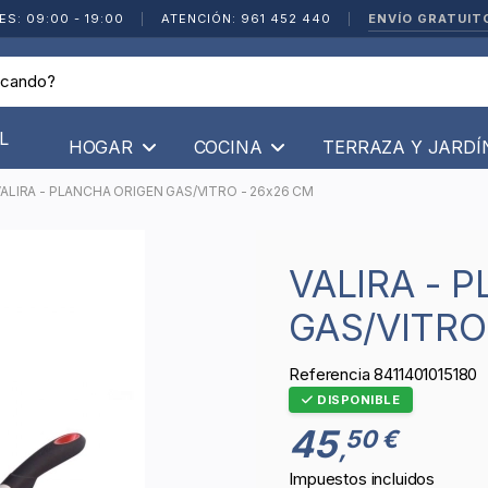
ENVÍO GRATUIT
ES: 09:00 - 19:00
|
ATENCIÓN: 961 452 440
|
L
HOGAR
COCINA
TERRAZA Y JARD
ALIRA - PLANCHA ORIGEN GAS/VITRO - 26x26 CM
VALIRA - PLANCHA ORIGEN
GAS/VITRO
Referencia
8411401015180
DISPONIBLE
45
50 €
,
Impuestos incluidos