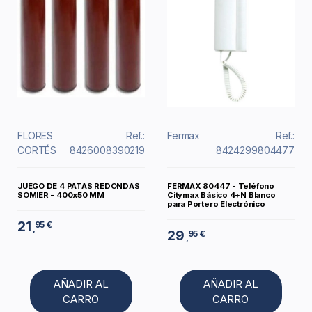
FLORES
Ref.:
Fermax
Ref.:
CORTÉS
8426008390219
8424299804477
JUEGO DE 4 PATAS REDONDAS
FERMAX 80447 - Teléfono
SOMIER - 400x50 MM
Citymax Básico 4+N Blanco
para Portero Electrónico
21
95 €
,
29
95 €
,
AÑADIR AL
AÑADIR AL
CARRO
CARRO