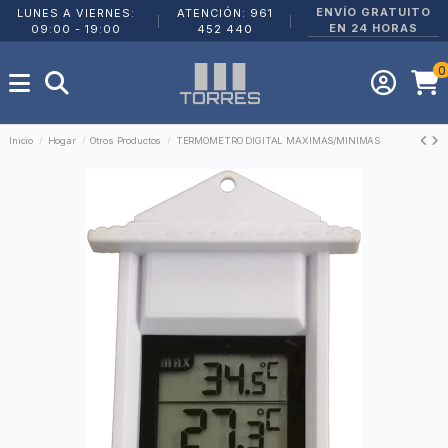
ENVÍO GRATUITO
LUNES A VIERNES:
ATENCIÓN: 961
|
|
EN 24 HORAS
09:00 - 19:00
452 440
0
Inicio
Hogar
Otros Productos
TERMOMETRO DIGITAL MAXIMAS/MINIMAS