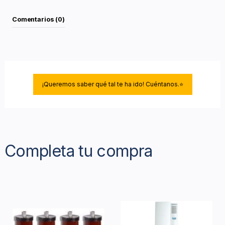
Comentarios (0)
¡Queremos saber qué tal te ha ido! Cuéntanos.⭐
Completa tu compra