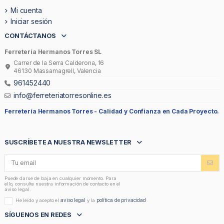
Mi cuenta
Iniciar sesión
CONTÁCTANOS
Ferretería Hermanos Torres SL
Carrer de la Serra Calderona, 16
46130 Massamagrell, Valencia
961452440
info@ferreteriatorresonline.es
Ferretería Hermanos Torres -
Calidad y Confianza en Cada Proyecto.
SUSCRÍBETE A NUESTRA NEWSLETTER
Puede darse de baja en cualquier momento. Para
ello, consulte nuestra información de contacto en el
aviso legal.
aviso legal
política de privacidad
He leído y acepto el
y la
SÍGUENOS EN REDES