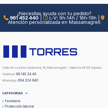
¿Necesitas ayuda con tu pedido?
961 452 440
|
L-V: 9h-14h / 16h-19h
|
Atención personalizada en Massamagrell
Calle De La Serra Calderona, 16, Massamagrell - Valencia 46130 España.
96 145 24 40
Teléfono
654 224 940
WhatsApp:
CATEGORÍAS
Ferretería
Protección laboral