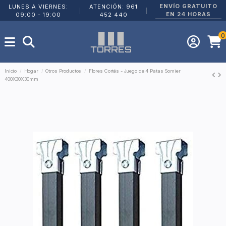
ENVÍO GRATUITO
LUNES A VIERNES:
ATENCIÓN: 961
|
|
EN 24 HORAS
09:00 - 19:00
452 440
0
Inicio
Hogar
Otros Productos
Flores Cortés - Juego de 4 Patas Somier
400X30X30mm