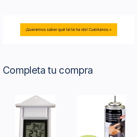
¡Queremos saber qué tal te ha ido! Cuéntanos.⭐
Completa tu compra