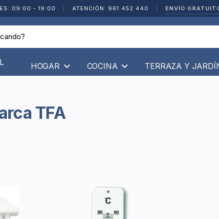
ENVÍO GRATUIT
ES: 09:00 - 19:00
|
ATENCIÓN: 961 452 440
|
L
HOGAR
COCINA
TERRAZA Y JARD
Marca TFA