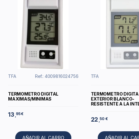
TFA
Ref.: 4009816024756
TFA
TERMOMETRO DIGITAL
TERMOMETRO DIGITA
MAXIMAS/MINIMAS
EXTERIOR BLANCO-
RESISTENTE A LA IN
13
95 €
,
22
50 €
,
AÑADIR AL CARRO
AÑADIR AL CA