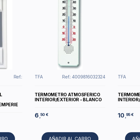
Ref.:
TFA
Ref.: 4009816032324
TFA
L
TERMOMETRO ATMOSFERICO
TERMOME
INTERIOR/EXTERIOR - BLANCO
INTERIOR
TEMPERIE
6
10
50 €
95 €
,
,
RRO
AÑADIR AL CARRO
AÑ