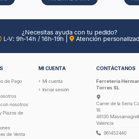
¿Necesitas ayuda con tu pedido?
L-V: 9h-14h / 16h-19h
|
Atención personaliza
S
MI CUENTA
CONTÁCTANOS
s de Pago
Mi cuenta
Ferretería Herma
Torres SL
Iniciar sesión
nosotros
Carrer de la Serra C
 con nosotros
16
y Plazos de
46130 Massamagrell
a
Valencia
iones
961452440
les de Venta