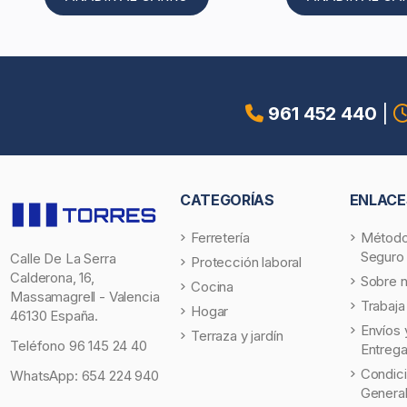
961 452 440
|
CATEGORÍAS
ENLACE
Ferretería
Método
Seguro
Calle De La Serra
Protección laboral
Calderona, 16,
Sobre 
Cocina
Massamagrell - Valencia
Trabaja
Hogar
46130 España.
Envíos 
Terraza y jardín
Teléfono
96 145 24 40
Entreg
Condic
WhatsApp:
654 224 940
Genera