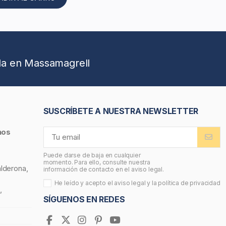
da en Massamagrell
SUSCRÍBETE A NUESTRA NEWSLETTER
nos
Puede darse de baja en cualquier
momento. Para ello, consulte nuestra
alderona,
información de contacto en el aviso legal.
He leído y acepto el
aviso legal
y la
política de privacidad
,
SÍGUENOS EN REDES