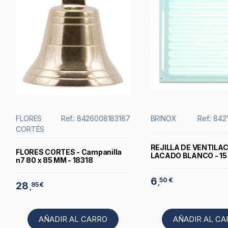
FLORES
Ref.: 8426008183187
BRINOX
Ref.: 84
CORTÉS
REJILLA DE VENTILA
FLORES CORTES - Campanilla
LACADO BLANCO - 15 
n7 80 x 85 MM - 18318
6
50 €
,
28
95 €
,
AÑADIR AL CARRO
AÑADIR AL C