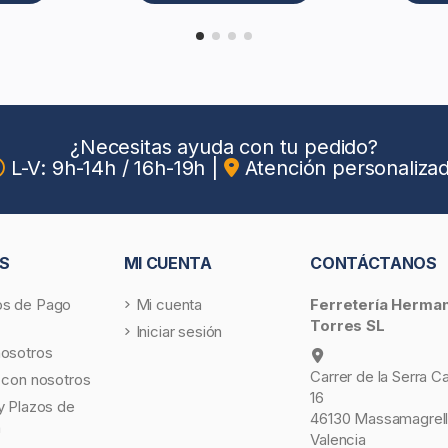
¿Necesitas ayuda con tu pedido?
L-V: 9h-14h / 16h-19h
|
Atención personaliza
S
MI CUENTA
CONTÁCTANOS
s de Pago
Mi cuenta
Ferretería Herma
Torres SL
Iniciar sesión
nosotros
Carrer de la Serra C
 con nosotros
16
y Plazos de
46130 Massamagrell
a
Valencia