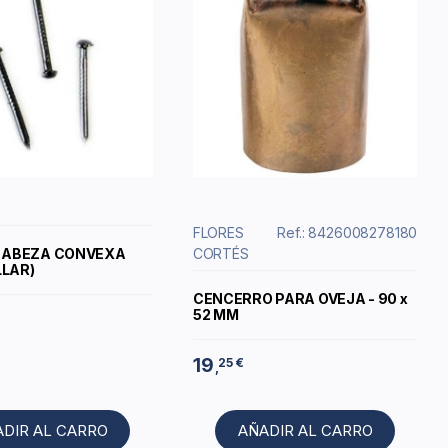
FLORES
Ref.: 8426008278180
CABEZA CONVEXA
CORTÉS
LLAR)
CENCERRO PARA OVEJA - 90 x
52 MM
19
25 €
,
ADIR AL CARRO
AÑADIR AL CARRO