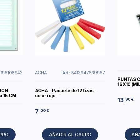
21196108943
ACHA
Ref.: 8413947639967
PUNTAS 
16X10 (MI
CION
ACHA - Paquete de 12 tizas -
x 15 CM
color rojo
13
90 €
,
7
00 €
,
ARRO
AÑADIR AL CARRO
AÑ