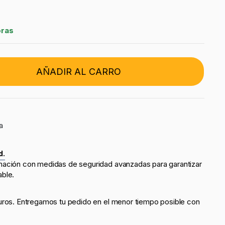
oras
AÑADIR AL CARRO
a
d.
mación con medidas de seguridad avanzadas para garantizar
able.
uros. Entregamos tu pedido en el menor tiempo posible con