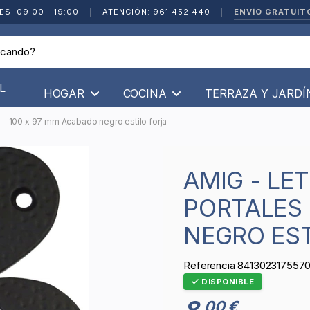
ENVÍO GRATUIT
ES: 09:00 - 19:00
|
ATENCIÓN: 961 452 440
|
L
HOGAR
COCINA
TERRAZA Y JARD
s - 100 x 97 mm Acabado negro estilo forja
AMIG - LETRA B PARA CASAS O
PORTALES 
NEGRO EST
Referencia
841302317557
DISPONIBLE
8
00 €