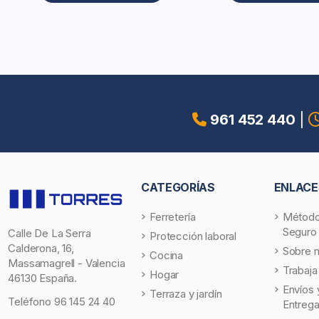
961 452 440
|
CATEGORÍAS
ENLACE
Ferretería
Método
Seguro
Calle De La Serra
Protección laboral
Calderona, 16,
Sobre 
Cocina
Massamagrell - Valencia
Trabaja
Hogar
46130 España.
Envíos 
Terraza y jardín
Teléfono
96 145 24 40
Entreg