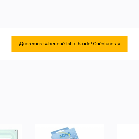
¡Queremos saber qué tal te ha ido! Cuéntanos.⭐