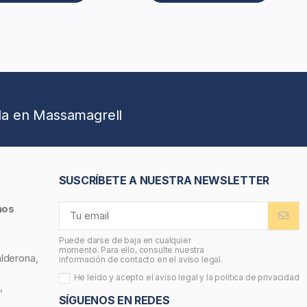
da en Massamagrell
SUSCRÍBETE A NUESTRA NEWSLETTER
nos
Puede darse de baja en cualquier
momento. Para ello, consulte nuestra
alderona,
información de contacto en el aviso legal.
He leído y acepto el
aviso legal
y la
política de privacidad
,
SÍGUENOS EN REDES