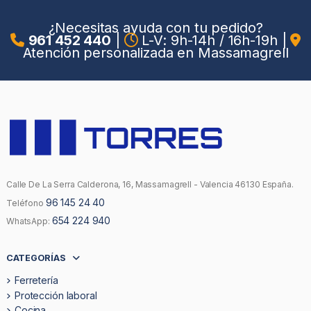
¿Necesitas ayuda con tu pedido?
961 452 440
|
L-V: 9h-14h / 16h-19h
|
Atención personalizada en Massamagrell
Calle De La Serra Calderona, 16, Massamagrell - Valencia 46130 España.
96 145 24 40
Teléfono
654 224 940
WhatsApp:
CATEGORÍAS
Ferretería
Protección laboral
Cocina