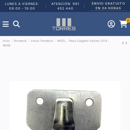
ENVÍO GRATUITO
LUNES A VIERNES:
ATENCIÓN: 961
|
|
EN 24 HORAS
09:00 - 19:00
452 440
0
Inicio
Ferretería
Varios Ferretería
MICEL - Placa Colgador Extintor CG14 -
39502