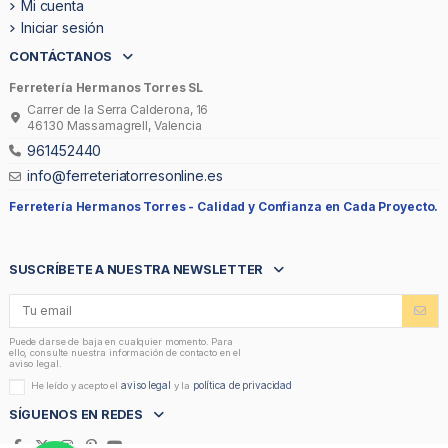
Mi cuenta
Iniciar sesión
CONTÁCTANOS
Ferretería Hermanos Torres SL
Carrer de la Serra Calderona, 16
46130 Massamagrell, Valencia
961452440
info@ferreteriatorresonline.es
Ferretería Hermanos Torres -
Calidad y Confianza en Cada Proyecto.
SUSCRÍBETE A NUESTRA NEWSLETTER
Puede darse de baja en cualquier momento. Para
ello, consulte nuestra información de contacto en el
aviso legal.
aviso legal
política de privacidad
He leído y acepto el
y la
SÍGUENOS EN REDES