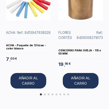
ACHA
Ref.: 8413947638328
FLORES
Ref.:
CORTÉS
8426008278173
ACHA - Paquete de 12 tizas -
color blanco
CENCERRO PARA OVEJA - 115 x
55 MM
7
00 €
,
19
95 €
,
AÑADIR AL
AÑADIR AL
CARRO
CARRO