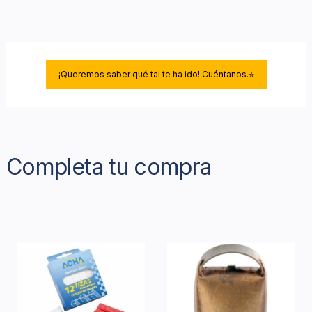
¡Queremos saber qué tal te ha ido! Cuéntanos.⭐
Completa tu compra