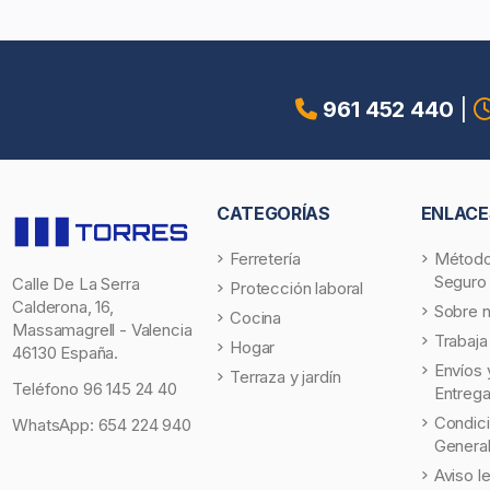
961 452 440
|
CATEGORÍAS
ENLACE
Ferretería
Método
Seguro
Calle De La Serra
Protección laboral
Calderona, 16,
Sobre 
Cocina
Massamagrell - Valencia
Trabaja
Hogar
46130 España.
Envíos 
Terraza y jardín
Teléfono
96 145 24 40
Entreg
Condic
WhatsApp:
654 224 940
Genera
Aviso l