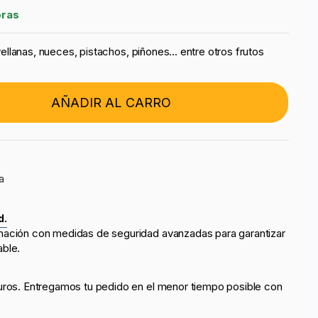
oras
lanas, nueces, pistachos, piñones... entre otros frutos
AÑADIR AL CARRO
a
d.
mación con medidas de seguridad avanzadas para garantizar
able.
uros. Entregamos tu pedido en el menor tiempo posible con