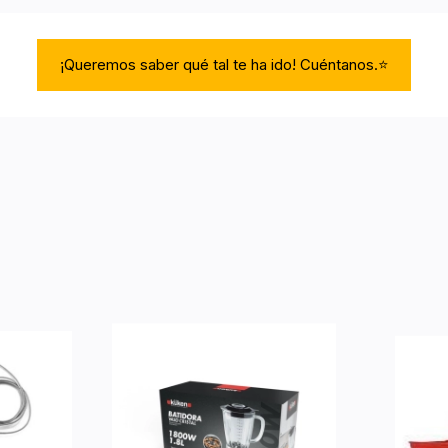
¡Queremos saber qué tal te ha ido! Cuéntanos.⭐