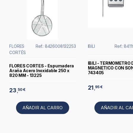
FLORES
Ref.: 8426008132253
IBILI
Ref.: 84
CORTÉS
IBILI - TERMOMETRO 
FLORES CORTES - Espumadera
MAGNETICO CON SON
Araña Acero Inoxidable 250 x
743405
820 MM - 13225
21
95 €
,
23
50 €
,
AÑADIR AL CARRO
AÑADIR AL C