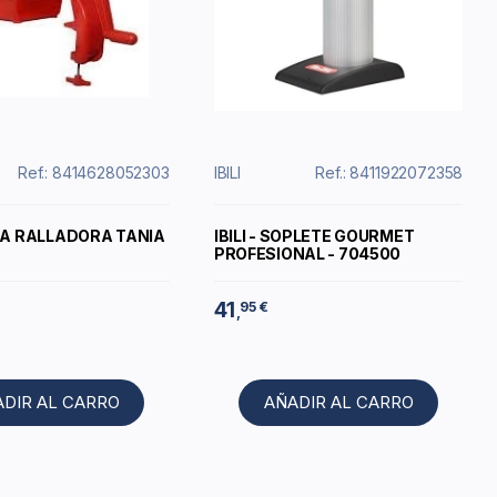
Ref.: 8414628052303
IBILI
Ref.: 8411922072358
A RALLADORA TANIA
IBILI - SOPLETE GOURMET
PROFESIONAL - 704500
41
95 €
,
ADIR AL CARRO
AÑADIR AL CARRO