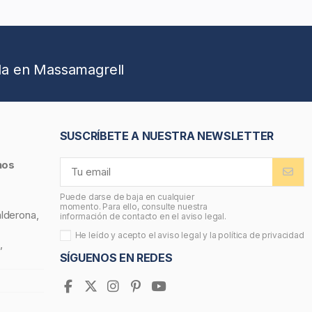
da en Massamagrell
SUSCRÍBETE A NUESTRA NEWSLETTER
nos
Puede darse de baja en cualquier
momento. Para ello, consulte nuestra
alderona,
información de contacto en el aviso legal.
He leído y acepto el
aviso legal
y la
política de privacidad
,
SÍGUENOS EN REDES