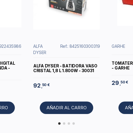
11922435986
ALFA
Ref.: 8425160300319
GARHE
DYSER
DIGITAL
TOMATER
ALFA DYSER - BATIDORA VASO
DA -
- GARHE
CRISTAL 1,8 L 1.800W - 30031
29
50 €
,
92
50 €
,
ARRO
AÑADIR AL CARRO
AÑ