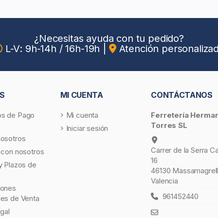
¿Necesitas ayuda con tu pedido?
L-V: 9h-14h / 16h-19h
|
Atención personaliza
S
MI CUENTA
CONTÁCTANOS
s de Pago
Mi cuenta
Ferretería Herma
Torres SL
Iniciar sesión
nosotros
Carrer de la Serra C
 con nosotros
16
y Plazos de
46130 Massamagrell
a
Valencia
iones
961452440
les de Venta
egal