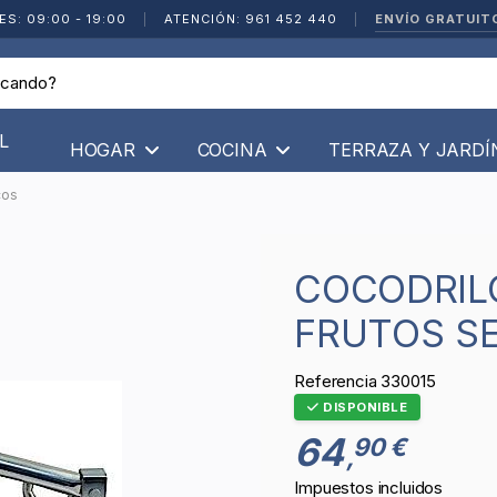
ENVÍO GRATUIT
ES: 09:00 - 19:00
|
ATENCIÓN: 961 452 440
|
L
HOGAR
COCINA
TERRAZA Y JARD
cos
COCODRILO CASCADOR DE
FRUTOS S
Referencia
330015
DISPONIBLE
64
90 €
,
Impuestos incluidos