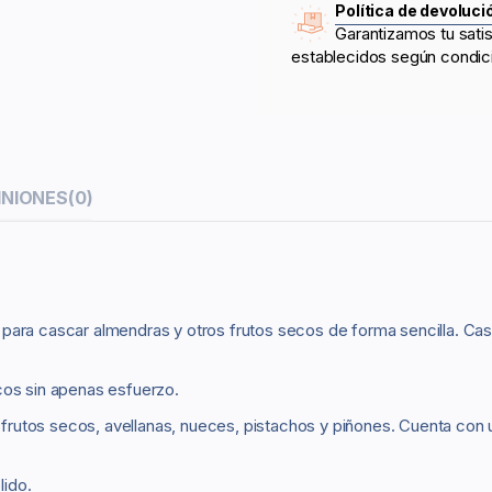
Política de devoluci
Garantizamos tu sati
establecidos según condic
INIONES
(0)
 para cascar almendras y otros frutos secos de forma sencilla. Ca
cos sin apenas esfuerzo.
rutos secos, avellanas, nueces, pistachos y piñones. Cuenta con u
lido.