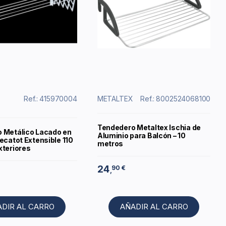
Ref.: 415970004
METALTEX
Ref.: 8002524068100
Tendedero Metaltex Ischia de
 Metálico Lacado en
Aluminio para Balcón – 10
ecatot Extensible 110
metros
xteriores
24
90 €
,
ADIR AL CARRO
AÑADIR AL CARRO