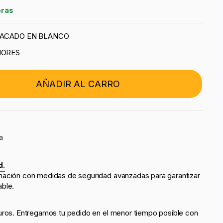
oras
LACADO EN BLANCO
IORES
AÑADIR AL CARRO
a
d.
mación con medidas de seguridad avanzadas para garantizar
able.
uros. Entregamos tu pedido en el menor tiempo posible con