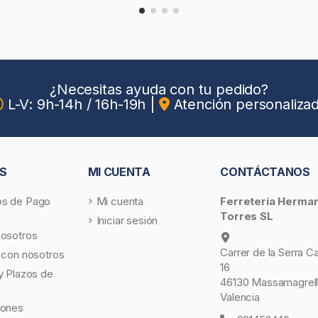
¿Necesitas ayuda con tu pedido?
L-V: 9h-14h / 16h-19h
|
Atención personaliza
S
MI CUENTA
CONTÁCTANOS
s de Pago
Mi cuenta
Ferretería Herma
Torres SL
Iniciar sesión
nosotros
Carrer de la Serra C
 con nosotros
16
y Plazos de
46130 Massamagrell
a
Valencia
iones