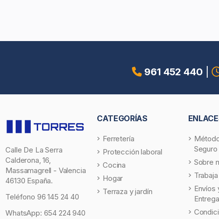
961 452 440
|
CATEGORÍAS
ENLACE
Ferretería
Método
Seguro
Calle De La Serra
Protección laboral
Calderona, 16,
Sobre 
Cocina
Massamagrell - Valencia
Trabaja
Hogar
46130 España.
Envíos 
Terraza y jardín
Teléfono
96 145 24 40
Entreg
Condic
WhatsApp:
654 224 940