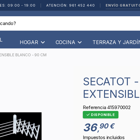
ENVÍO GRATUIT
ES: 09:00 - 19:00
|
ATENCIÓN: 961 452 440
|
L
HOGAR
COCINA
TERRAZA Y JARD
NSIBLE BLANCO - 90 CM
SECATOT - TENDEDERO
EXTENSIBL
Referencia
415970002
DISPONIBLE
36
90 €
,
Impuestos incluidos