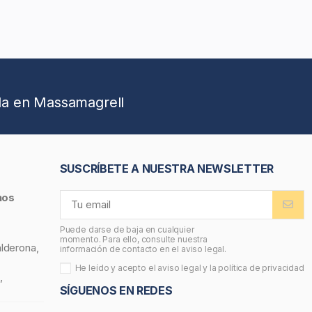
da en Massamagrell
SUSCRÍBETE A NUESTRA NEWSLETTER
nos
Puede darse de baja en cualquier
momento. Para ello, consulte nuestra
alderona,
información de contacto en el aviso legal.
He leído y acepto el
aviso legal
y la
política de privacidad
,
SÍGUENOS EN REDES