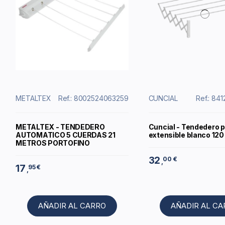
METALTEX
Ref.: 8002524063259
CUNCIAL
Ref.: 84
METALTEX - TENDEDERO
Cuncial - Tendedero 
AUTOMATICO 5 CUERDAS 21
extensible blanco 12
METROS PORTOFINO
32
00 €
,
17
95 €
,
AÑADIR AL CARRO
AÑADIR AL C