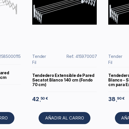
12585000115
Tender
Ref.: 415970007
Tender
Fil
Fil
pared
Tendedero Extensible de Pared
Tendedero
0 cm
Secatot Blanco 140 cm (Fondo
Blanco - S
70 cm)
cm para E
42
38
50 €
90 €
,
,
ARRO
AÑADIR AL CARRO
AÑ