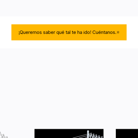
¡Queremos saber qué tal te ha ido! Cuéntanos.⭐