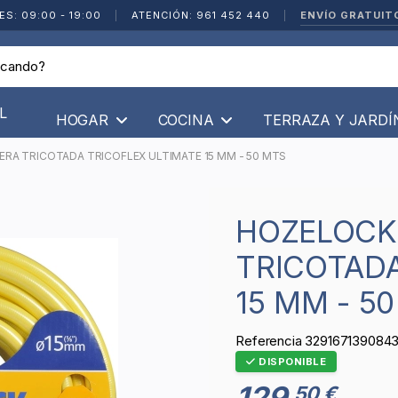
ENVÍO GRATUIT
ES: 09:00 - 19:00
|
ATENCIÓN: 961 452 440
|
L
HOGAR
COCINA
TERRAZA Y JARD
RA TRICOTADA TRICOFLEX ULTIMATE 15 MM - 50 MTS
HOZELOCK - MANGUERA
TRICOTADA
15 MM - 5
Referencia
329167139084
DISPONIBLE
129
50 €