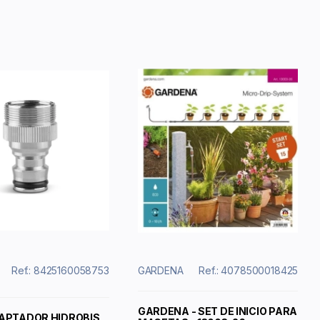
Ref.: 8425160058753
GARDENA
Ref.: 4078500018425
GARDENA - SET DE INICIO PARA
DAPTADOR HIDROBIS