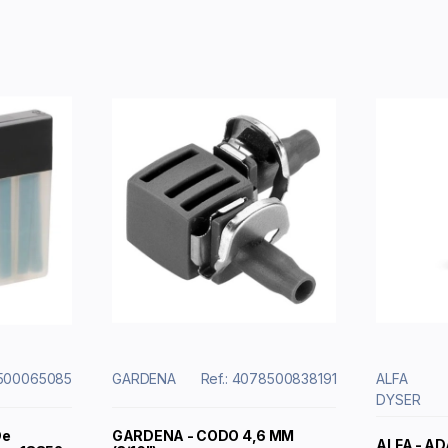
8500065085
GARDENA
Ref.: 4078500838191
ALFA
DYSER
De
GARDENA - CODO 4,6 MM
ALFA - A