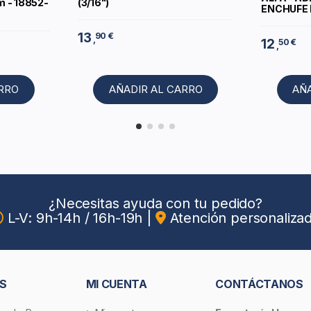
m - 18852-
(3/16")
ENCHUFE 
13
90 €
,
12
50 €
,
ARRO
AÑADIR AL CARRO
AÑ
¿Necesitas ayuda con tu pedido?
L-V: 9h-14h / 16h-19h
|
Atención personaliza
S
MI CUENTA
CONTÁCTANOS