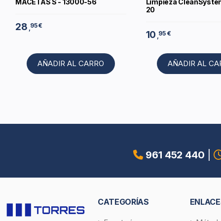
MACETAS S - 13000-56
Limpieza CleanSyste
20
28
95 €
,
10
95 €
,
AÑADIR AL CARRO
AÑADIR AL C
961 452 440
|
CATEGORÍAS
ENLACE