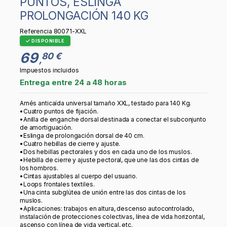
PUNTOS, ESLINGA
PROLONGACIÓN 140 KG
Referencia
80071-XXL
DISPONIBLE
69
80 €
,
Impuestos incluidos
Entrega entre 24 a 48 horas
Arnés anticaída universal tamaño XXL, testado para 140 Kg.
•Cuatro puntos de fijación.
•Anilla de enganche dorsal destinada a conectar el subconjunto
de amortiguación.
•Eslinga de prolongación dorsal de 40 cm.
•Cuatro hebillas de cierre y ajuste.
•Dos hebillas pectorales y dos en cada uno de los muslos.
•Hebilla de cierre y ajuste pectoral, que une las dos cintas de
los hombros.
•Cintas ajustables al cuerpo del usuario.
•Loops frontales textiles.
•Una cinta subglútea de unión entre las dos cintas de los
muslos.
•Aplicaciones: trabajos en altura, descenso autocontrolado,
instalación de protecciones colectivas, línea de vida horizontal,
ascenso con línea de vida vertical, etc.