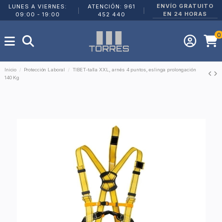
ENVÍO GRATUITO
LUNES A VIERNES:
ATENCIÓN: 961
|
|
EN 24 HORAS
09:00 - 19:00
452 440
0
Inicio
Protección Laboral
TIBET-talla XXL, arnés 4 puntos, eslinga prolongación
140 Kg