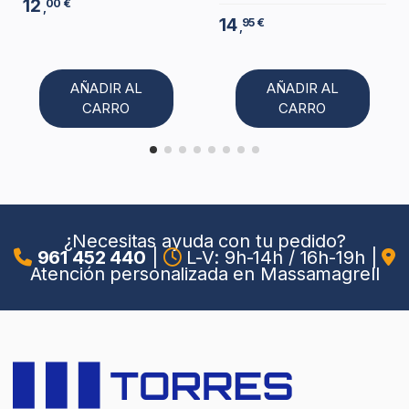
12
00 €
,
14
95 €
,
AÑADIR AL
AÑADIR AL
CARRO
CARRO
¿Necesitas ayuda con tu pedido?
961 452 440
|
L-V: 9h-14h / 16h-19h
|
Atención personalizada en Massamagrell