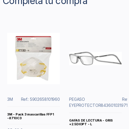
Completa tu compra
3M
Ref.: 5902658101960
PEGASO
Ref.
EYEPROTECTOR
843601031971
3M - Pack 3 mascarillas FFP1
-8710C3
GAFAS DE LECTURA - GRIS
+2.5DIOPT - L