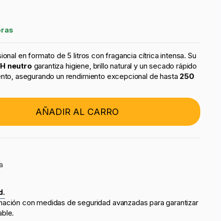
oras
onal en formato de 5 litros con fragancia cítrica intensa. Su
H neutro
garantiza higiene, brillo natural y un secado rápido
ento, asegurando un rendimiento excepcional de hasta
250
AÑADIR AL CARRO
a
d.
mación con medidas de seguridad avanzadas para garantizar
able.