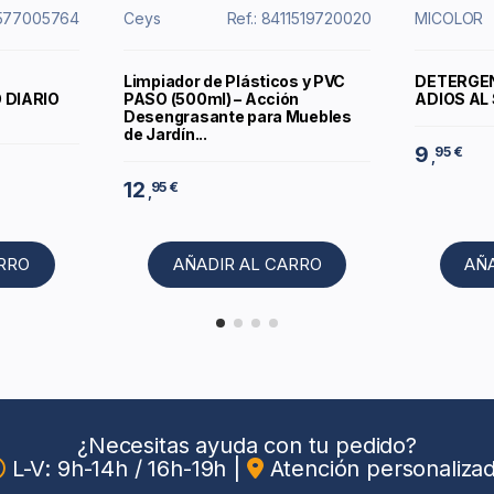
11577005764
Ceys
Ref.: 8411519720020
MICOLOR
Limpiador de Plásticos y PVC
DETERGEN
 DIARIO
PASO (500ml) – Acción
ADIOS AL
Desengrasante para Muebles
de Jardín...
9
95 €
,
12
95 €
,
ARRO
AÑADIR AL CARRO
AÑ
¿Necesitas ayuda con tu pedido?
L-V: 9h-14h / 16h-19h
|
Atención personaliza