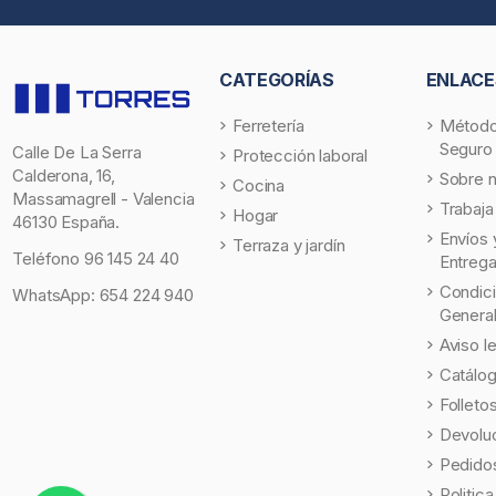
CATEGORÍAS
ENLACE
Ferretería
Método
Seguro
Calle De La Serra
Protección laboral
Calderona, 16,
Sobre 
Cocina
Massamagrell - Valencia
Trabaja
Hogar
46130 España.
Envíos 
Terraza y jardín
Teléfono
96 145 24 40
Entreg
Condic
WhatsApp:
654 224 940
Genera
Aviso l
Catálo
Folleto
Devolu
Pedidos
Politic