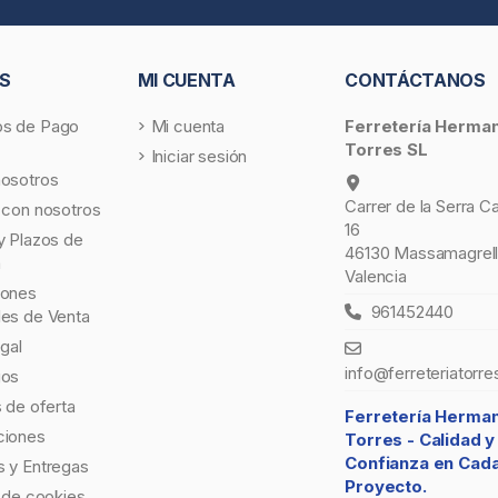
S
MI CUENTA
CONTÁCTANOS
s de Pago
Mi cuenta
Ferretería Herma
Torres SL
Iniciar sesión
nosotros
Carrer de la Serra C
 con nosotros
16
y Plazos de
46130 Massamagrell
a
Valencia
iones
961452440
les de Venta
egal
info@ferreteriatorre
gos
s de oferta
Ferretería Herma
ciones
Torres -
Calidad y
Confianza en Cad
 y Entregas
Proyecto.
a de cookies