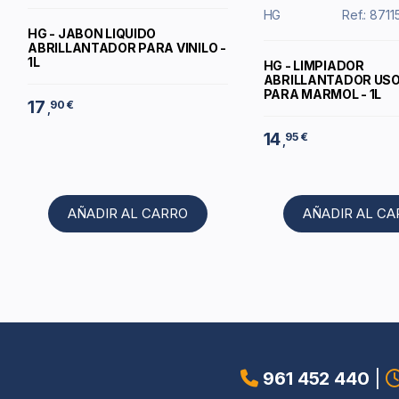
HG
Ref.: 87
HG - JABON LIQUIDO
ABRILLANTADOR PARA VINILO -
1L
HG - LIMPIADOR
ABRILLANTADOR USO
PARA MARMOL - 1L
17
90 €
,
14
95 €
,
AÑADIR AL CARRO
AÑADIR AL C
961 452 440
|