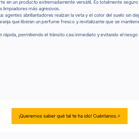
rte en un producto extremadamente versátil. Es totalmente seguro
os limpiadores más agresivos.
s agentes abrillantadores realzan la veta y el color del suelo sin dej
naranja que liberan un perfume fresco y revitalizante que se manti
n rápida, permitiendo el tránsito casi inmediato y evitando el ries
¡Queremos saber qué tal te ha ido! Cuéntanos.⭐