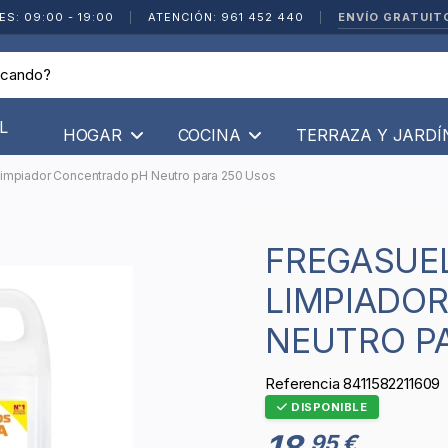
ENVÍO GRATUIT
ES: 09:00 - 19:00
|
ATENCIÓN: 961 452 440
|
L
HOGAR
COCINA
TERRAZA Y JARD
 Limpiador Concentrado pH Neutro para 250 Usos
FREGASUELOS ASEVI NARANJA 5L –
LIMPIADO
NEUTRO P
Referencia
8411582211609
DISPONIBLE
18
95 €