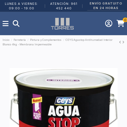
ENVÍO GRATUITO
LUNES A VIERNES:
ATENCIÓN: 961
|
|
EN 24 HORAS
09:00 - 19:00
452 440
0
Inicio
Ferretería
Pintura y Complementos
CEYS Agastop Antihumedad Interior
Blanco 4kg - Membrana Impermeable