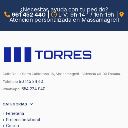
¿Necesitas ayuda con tu pedido?
961 452 440
|
L-V: 9h-14h / 16h-19h
|
Atención personalizada en Massamagrell
Calle De La Serra Calderona, 16, Massamagrell - Valencia 46130 España.
96 145 24 40
Teléfono
654 224 940
WhatsApp:
CATEGORÍAS
Ferretería
Protección laboral
Cocina