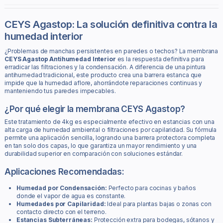
CEYS Agastop: La solución definitiva contra la
humedad interior
¿Problemas de manchas persistentes en paredes o techos? La membrana
CEYS Agastop Antihumedad Interior
es la respuesta definitiva para
erradicar las filtraciones y la condensación. A diferencia de una pintura
antihumedad tradicional, este producto crea una barrera estanca que
impide que la humedad aflore, ahorrándote reparaciones continuas y
manteniendo tus paredes impecables.
¿Por qué elegir la membrana CEYS Agastop?
Este tratamiento de 4kg es especialmente efectivo en estancias con una
alta carga de humedad ambiental o filtraciones por capilaridad. Su fórmula
permite una aplicación sencilla, logrando una barrera protectora completa
en tan solo dos capas, lo que garantiza un mayor rendimiento y una
durabilidad superior en comparación con soluciones estándar.
Aplicaciones Recomendadas:
Humedad por Condensación:
Perfecto para cocinas y baños
donde el vapor de agua es constante.
Humedades por Capilaridad:
Ideal para plantas bajas o zonas con
contacto directo con el terreno.
Estancias Subterráneas:
Protección extra para bodegas, sótanos y