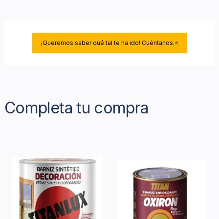
¡Queremos saber qué tal te ha ido! Cuéntanos.⭐
Completa tu compra