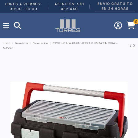
ENVÍO GRATUITO
LUNES A VIERNES:
ATENCIÓN: 961
|
|
EN 24 HORAS
09:00 - 19:00
452 440
0
Inicio
Ferretería
Ordenación
TAYG - CAJA PARA HERRAMIENTAS NEGRA -
N450-E