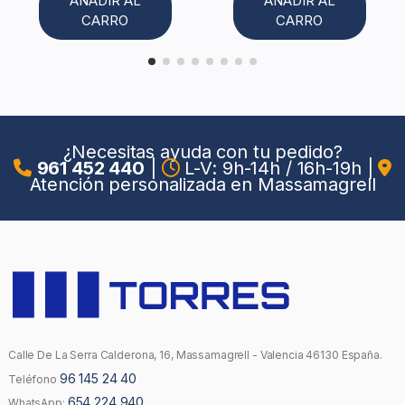
AÑADIR AL
AÑADIR AL
CARRO
CARRO
¿Necesitas ayuda con tu pedido?
961 452 440
|
L-V: 9h-14h / 16h-19h
|
Atención personalizada en Massamagrell
Calle De La Serra Calderona, 16, Massamagrell - Valencia 46130 España.
96 145 24 40
Teléfono
654 224 940
WhatsApp: