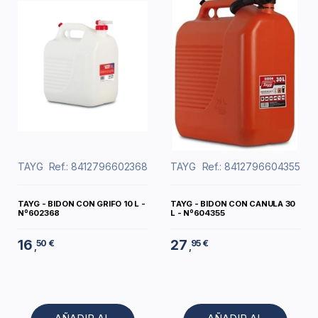
TAYG
Ref.: 8412796602368
TAYG
Ref.: 8412796604355
TAYG - BIDON CON GRIFO 10 L -
TAYG - BIDON CON CANULA 30
Nº602368
L - Nº604355
16
27
50 €
95 €
,
,