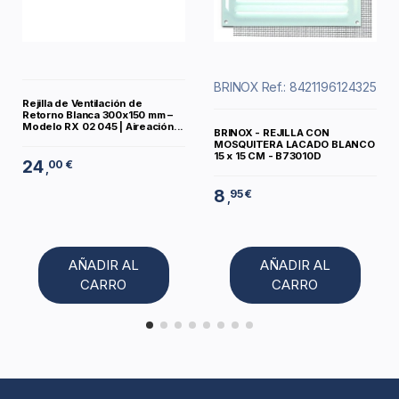
BRINOX
Ref.: 8421196124325
Rejilla de Ventilación de
Retorno Blanca 300x150 mm –
Modelo RX 02 045 | Aireación...
BRINOX - REJILLA CON
MOSQUITERA LACADO BLANCO
15 x 15 CM - B73010D
24
00 €
,
8
95 €
,
AÑADIR AL
AÑADIR AL
CARRO
CARRO