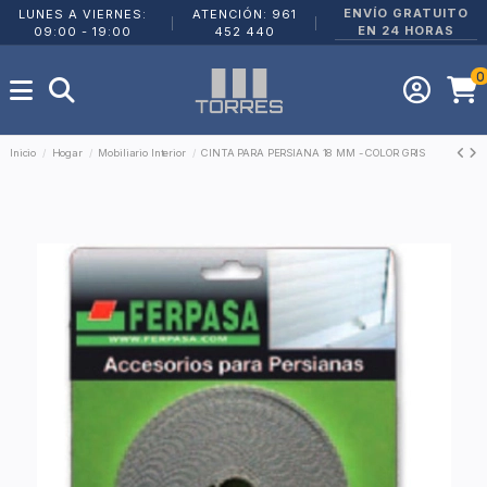
ENVÍO GRATUITO
LUNES A VIERNES:
ATENCIÓN: 961
|
|
EN 24 HORAS
09:00 - 19:00
452 440
0
Inicio
Hogar
Mobiliario Interior
CINTA PARA PERSIANA 18 MM - COLOR GRIS