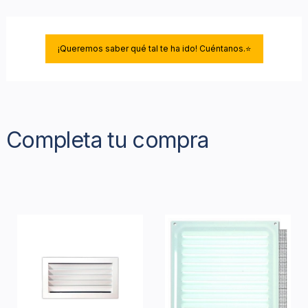
¡Queremos saber qué tal te ha ido! Cuéntanos.⭐
Completa tu compra