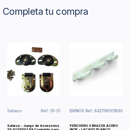
Completa tu compra
Saheco
Ref.: SF-51
BRINOX
Ref.: 8421196101890
Saheco - Juego de Accesorios
PERCHERO 3 BRAZOS ACERO
SF-51 51/00 | Kit Completo para
INOX - LACADO BLANCO