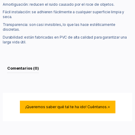
Amortiguación: reducen el ruido causado por el roce de objetos.
Fácil instalación: se adhieren fácilmente a cualquier superficie limpia y
seca.
Transparencia: son casi invisibles, lo que las hace estéticamente
discretas.
Durabilidad: están fabricadas en PVC de alta calidad para garantizar una
larga vida útil.
Comentarios (0)
¡Queremos saber qué tal te ha ido! Cuéntanos.⭐