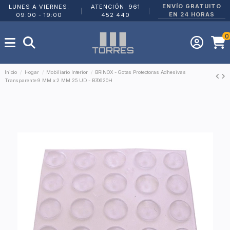
ENVÍO GRATUITO
LUNES A VIERNES:
ATENCIÓN: 961
|
|
EN 24 HORAS
09:00 - 19:00
452 440
0
Inicio
Hogar
Mobiliario Interior
BRINOX - Gotas Protectoras Adhesivas
Transparente 9 MM x 2 MM 25 UD - B70620H