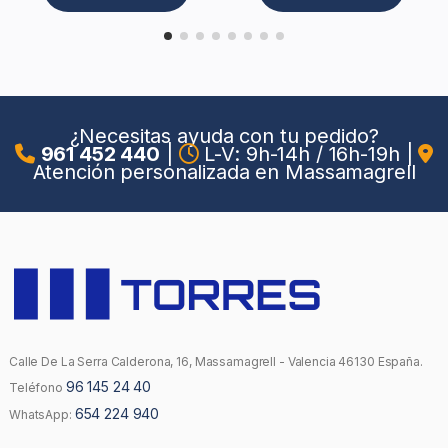
¿Necesitas ayuda con tu pedido?
961 452 440
|
L-V: 9h-14h / 16h-19h
|
Atención personalizada en Massamagrell
Calle De La Serra Calderona, 16, Massamagrell - Valencia 46130 España.
96 145 24 40
Teléfono
654 224 940
WhatsApp: