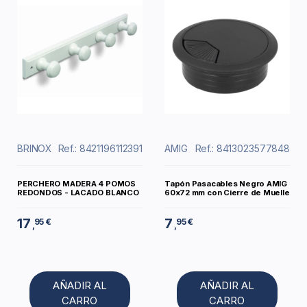
BRINOX
Ref.: 8421196112391
AMIG
Ref.: 8413023577848
PERCHERO MADERA 4 POMOS
Tapón Pasacables Negro AMIG
REDONDOS - LACADO BLANCO
60x72 mm con Cierre de Muelle
17
7
95 €
95 €
,
,
AÑADIR AL
AÑADIR AL
CARRO
CARRO