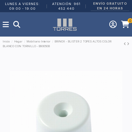
ENVÍO GRATUITO
LUNES A VIERNES:
ATENCIÓN: 961
|
|
EN 24 HORAS
09:00 - 19:00
452 440
0
Inicio
Hogar
Mobiliario Interior
BRINOX - BLISTER 2 TOPES ALTOS COLOR
BLANCO CON TORNILLO - B90050B