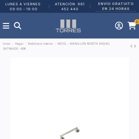
ENVÍO GRATUITO
LUNES A VIERNES:
ATENCIÓN: 961
|
|
EN 24 HORAS
09:00 - 19:00
452 440
0
Inicio
Hogar
Mobiliario Interior
MICEL - MANILLON ROSETA NIQUEL
SATINADO - 606