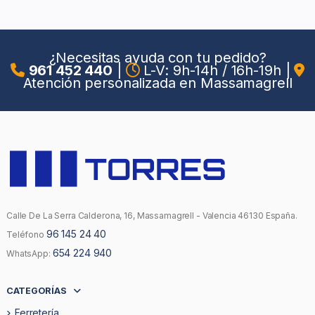
¿Necesitas ayuda con tu pedido?
961 452 440
|
L-V: 9h-14h / 16h-19h
|
Atención personalizada en Massamagrell
Calle De La Serra Calderona, 16, Massamagrell - Valencia 46130 España.
96 145 24 40
Teléfono
654 224 940
WhatsApp:
CATEGORÍAS
Ferretería