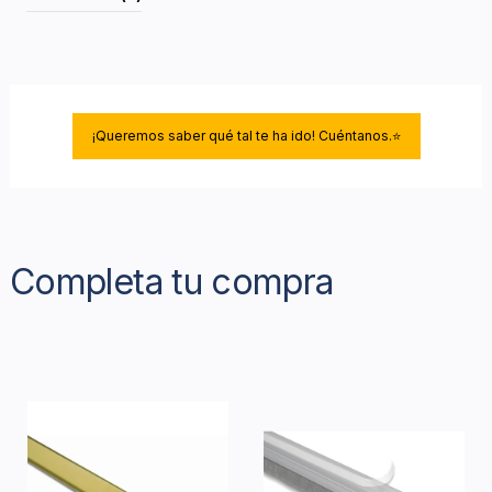
¡Queremos saber qué tal te ha ido! Cuéntanos.⭐
Completa tu compra