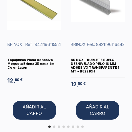
BRINOX
Ref.: 8421196115521
BRINOX
Ref.: 8421196116443
Tapajuntas Plano Adhesivo
BRINOX - BURLETE SUELO
Moqueta Brinox 35 mm x 1 m
DESNIVELADO PELO 18 MM
Color Latón
ADHESIVO TRANSPARENTE 1
MT - B82210H
12
90 €
,
12
50 €
,
AÑADIR AL
AÑADIR AL
CARRO
CARRO