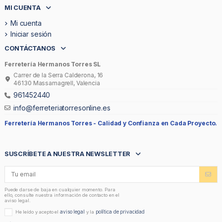
MI CUENTA
Mi cuenta
Iniciar sesión
CONTÁCTANOS
Ferretería Hermanos Torres SL
Carrer de la Serra Calderona, 16
46130 Massamagrell, Valencia
961452440
info@ferreteriatorresonline.es
Ferretería Hermanos Torres -
Calidad y Confianza en Cada Proyecto.
SUSCRÍBETE A NUESTRA NEWSLETTER
Puede darse de baja en cualquier momento. Para
ello, consulte nuestra información de contacto en el
aviso legal.
aviso legal
política de privacidad
He leído y acepto el
y la