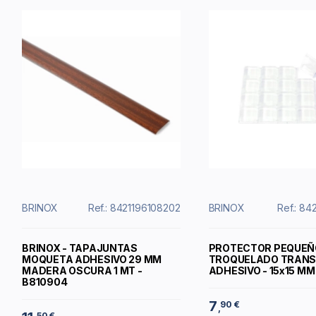
BRINOX
Ref.: 8421196108202
BRINOX
Ref.: 84
BRINOX - TAPAJUNTAS
PROTECTOR PEQUEÑ
MOQUETA ADHESIVO 29 MM
TROQUELADO TRAN
MADERA OSCURA 1 MT -
ADHESIVO - 15x15 MM
B810904
7
90 €
,
50 €