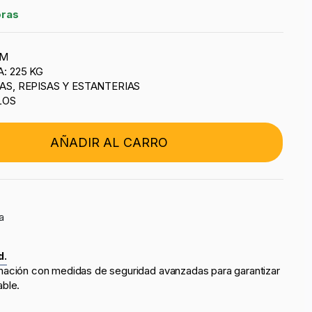
oras
MM
: 225 KG
S, REPISAS Y ESTANTERIAS
LOS
AÑADIR AL CARRO
a
d.
mación con medidas de seguridad avanzadas para garantizar
able.