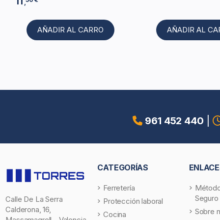
11
,
AÑADIR AL CARRO
AÑADIR AL C
961 452 440
|
CATEGORÍAS
ENLACE
Ferretería
Método
Seguro
Calle De La Serra
Protección laboral
Calderona, 16,
Sobre 
Cocina
Massamagrell - Valencia