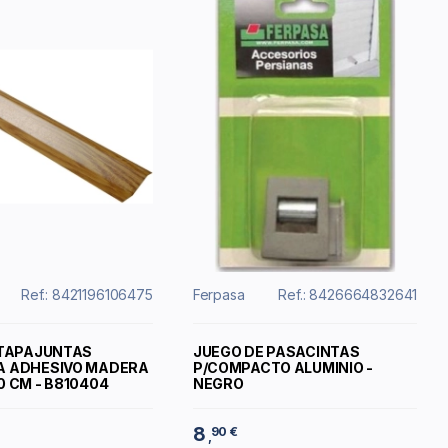
Ref.: 8421196106475
Ferpasa
Ref.: 8426664832641
 TAPAJUNTAS
JUEGO DE PASACINTAS
A ADHESIVO MADERA
P/COMPACTO ALUMINIO -
0 CM - B810404
NEGRO
8
90 €
,