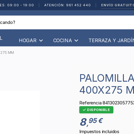
ENVÍO GRATUIT
ES: 09:00 - 19:00
|
ATENCIÓN: 961 452 440
|
L
HOGAR
COCINA
TERRAZA Y JARD
x275 MM
PALOMILLA DE ACERO BLANCO -
400X275 
Referencia
841302305775
DISPONIBLE
8
95 €
,
Impuestos incluidos