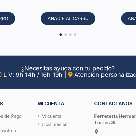
ARRO
AÑADIR AL CARRO
AÑ
¿Necesitas ayuda con tu pedido?
L-V: 9h-14h / 16h-19h
|
Atención personaliza
S
MI CUENTA
CONTÁCTANOS
s de Pago
Mi cuenta
Ferretería Herma
Torres SL
Iniciar sesión
nosotros