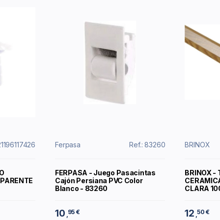
21196117426
Ferpasa
Ref.: 83260
BRINOX
O
FERPASA - Juego Pasacintas
BRINOX -
SPARENTE
Cajón Persiana PVC Color
CERAMIC
Blanco - 83260
CLARA 10
10
12
95 €
50 €
,
,