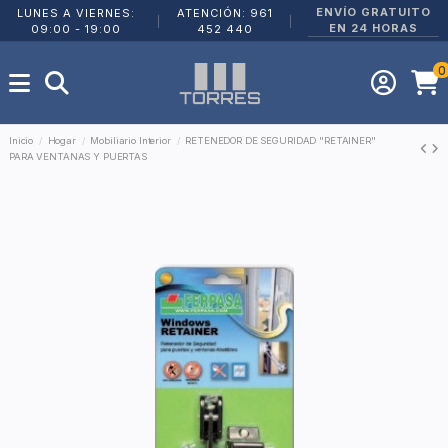
ENVÍO GRATUITO
LUNES A VIERNES:
ATENCIÓN: 961
|
|
EN 24 HORAS
09:00 - 19:00
452 440
0
Inicio
Hogar
Mobiliario Interior
RETENEDOR DE SEGURIDAD "RETAINER"
PARA VENTANAS Y PUERTAS