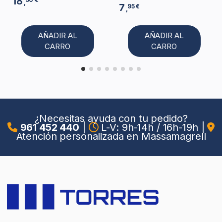
18
,
7
95 €
,
AÑADIR AL
AÑADIR AL
CARRO
CARRO
¿Necesitas ayuda con tu pedido?
961 452 440
|
L-V: 9h-14h / 16h-19h
|
Atención personalizada en Massamagrell