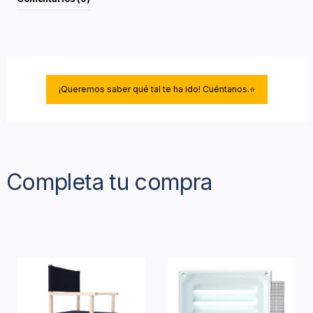
¡Queremos saber qué tal te ha ido! Cuéntanos.⭐
Completa tu compra