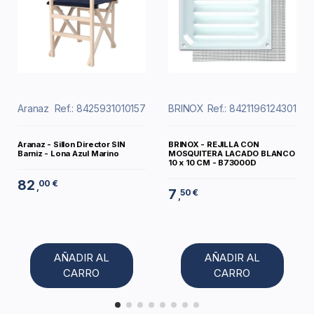
Aranaz
Ref.: 8425931010157
BRINOX
Ref.: 8421196124301
Aranaz - Sillon Director SIN
BRINOX - REJILLA CON
Barniz - Lona Azul Marino
MOSQUITERA LACADO BLANCO
10 x 10 CM - B73000D
82
00 €
,
7
50 €
,
AÑADIR AL
AÑADIR AL
CARRO
CARRO