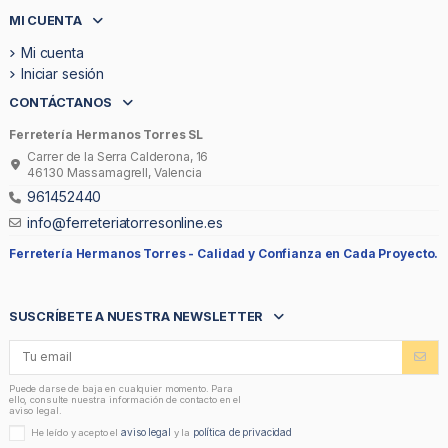
MI CUENTA
Mi cuenta
Iniciar sesión
CONTÁCTANOS
Ferretería Hermanos Torres SL
Carrer de la Serra Calderona, 16
46130 Massamagrell, Valencia
961452440
info@ferreteriatorresonline.es
Ferretería Hermanos Torres -
Calidad y Confianza en Cada Proyecto.
SUSCRÍBETE A NUESTRA NEWSLETTER
Puede darse de baja en cualquier momento. Para
ello, consulte nuestra información de contacto en el
aviso legal.
aviso legal
política de privacidad
He leído y acepto el
y la