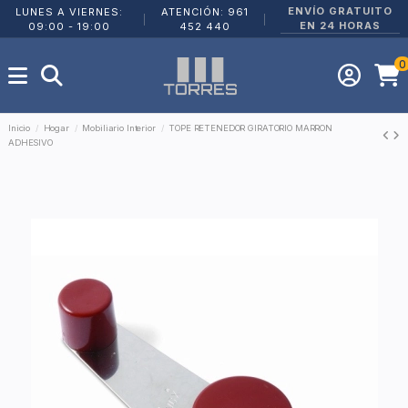
ENVÍO GRATUITO
LUNES A VIERNES:
ATENCIÓN: 961
|
|
EN 24 HORAS
09:00 - 19:00
452 440
0
Inicio
Hogar
Mobiliario Interior
TOPE RETENEDOR GIRATORIO MARRON
ADHESIVO