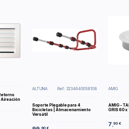
ALTUNA
Ref.: 3234640058108
AMIG
 Retorno
 Aireación
Soporte Plegable para 4
AMIG - T
Bicicletas | Almacenamiento
GRIS 60 x
Versátil
7
90 €
,
99
90 €