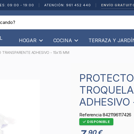
ENVÍO GRATUIT
ES: 09:00 - 19:00
|
ATENCIÓN: 961 452 440
|
L
HOGAR
COCINA
TERRAZA Y JARD
TRANSPARENTE ADHESIVO - 15x15 MM
PROTECTOR PEQUEÑO
TROQUELA
ADHESIVO 
Referencia
8421196117426
DISPONIBLE
7
90 €