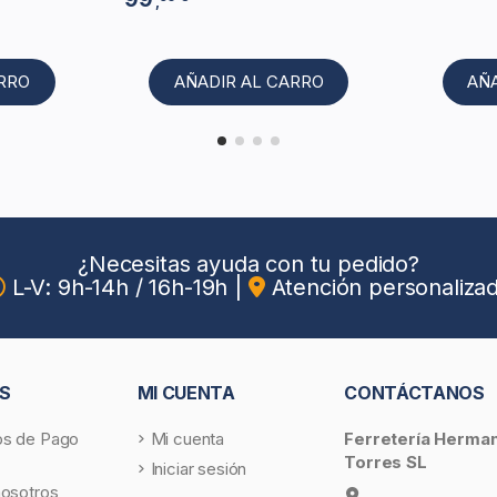
,
ARRO
AÑADIR AL CARRO
AÑ
¿Necesitas ayuda con tu pedido?
L-V: 9h-14h / 16h-19h
|
Atención personaliza
S
MI CUENTA
CONTÁCTANOS
s de Pago
Mi cuenta
Ferretería Herma
Torres SL
Iniciar sesión
nosotros