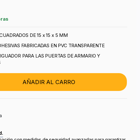
oras
 CUADRADOS DE 15 x 15 x 5 MM
HESIVAS FABRICADAS EN PVC TRANSPARENTE
GUADOR PARA LAS PUERTAS DE ARMARIO Y
S
AÑADIR AL CARRO
a
d.
mación con medidas de seguridad avanzadas para garantizar