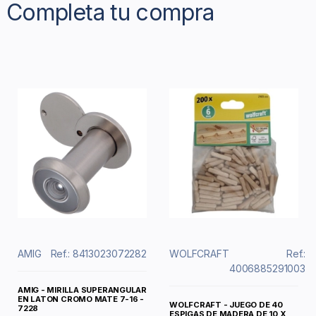
Completa tu compra
AMIG
Ref.: 8413023072282
WOLFCRAFT
Ref.:
4006885291003
AMIG - MIRILLA SUPERANGULAR
EN LATON CROMO MATE 7-16 -
WOLFCRAFT - JUEGO DE 40
7228
ESPIGAS DE MADERA DE 10 X