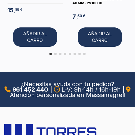
40 MM- 2910000
15
95 €
,
7
50 €
,
AÑADIR AL
AÑADIR AL
CARRO
CARRO
¿Necesitas ayuda con tu pedido?
961 452 440
|
L-V: 9h-14h / 16h-19h
|
Atención personalizada en Massamagrell