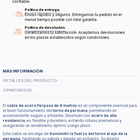
confiable.
Política de entrega.
Envíos rápidos y seguros. Entregamos tu pedido en el
menor tiempo posible con total garantía.
Política de devolución.
Garantizamos tu satisfacción. Aceptamos devoluciones
en los plazos establecidos según condiciones.
MÁS INFORMACIÓN
DETALLES DEL PRODUCTO
OPINIONES
(0)
El
cable de acero Ferpasa de 6 metros
es un componente esencial para
el buen funcionamiento del
torno de persiana
, permitiendo un
accionamiento seguro y eficiente. Diseñado con
acero de alta
resistencia
, es flexible y duradero, evitando roturas prematuras y
asegurando un rendimiento óptimo a largo plazo.
Este cable se encarga de
transmitir la fuerza del torno al eje de la
persiana
, facilitando su subida y bajada sin esfuerzo. Su diseño