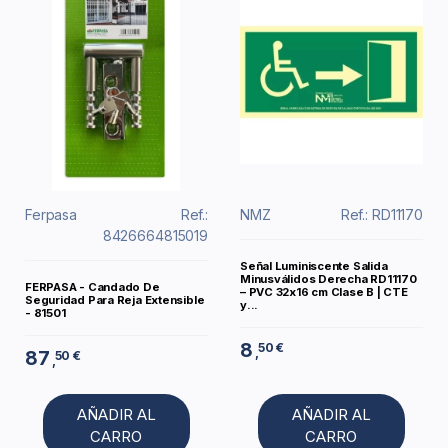
Ferpasa
Ref.:
NMZ
Ref.: RD11170
8426664815019
Señal Luminiscente Salida
Minusválidos Derecha RD11170
FERPASA - Candado De
– PVC 32x16 cm Clase B | CTE
Seguridad Para Reja Extensible
y...
- 81501
8
50 €
,
87
50 €
,
AÑADIR AL
AÑADIR AL
CARRO
CARRO