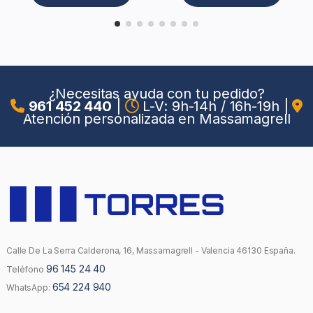
¿Necesitas ayuda con tu pedido?
961 452 440
|
L-V: 9h-14h / 16h-19h
|
Atención personalizada en Massamagrell
Calle De La Serra Calderona, 16, Massamagrell - Valencia 46130 España.
96 145 24 40
Teléfono
654 224 940
WhatsApp: