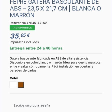
FEPRE GATERA BASCULANTE DE
ABS – 23,5 X 21,7 CM | BLANCA O
MARRÓN
Referencia
47845-47852
DISPONIBLE
35
95 €
,
Impuestos incluidos
Entrega entre 24 a 48 horas
Gatera basculante fabricada en ABS de alta resistencia.
Disponible en color blanco o marrón. Ideal para que tu mascota
entre y salga cómodamente. Fácil instalación en puertas y
paredes delgadas.
Color
Blanco
Marrón
Escriba su propia reseña