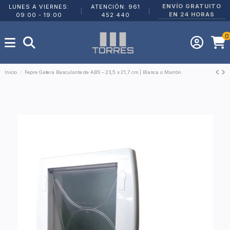
ENVÍO GRATUITO
LUNES A VIERNES:
ATENCIÓN: 961
|
|
EN 24 HORAS
09:00 - 19:00
452 440
0
Inicio
Fepre Gatera Basculante de ABS – 23,5 x 21,7 cm | Blanca o Marrón