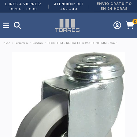
ENVÍO GRATUITO
LUNES A VIERNES:
ATENCIÓN: 961
|
|
EN 24 HORAS
09:00 - 19:00
452 440
0
Inicio
Ferretería
Ruedas
TECNITEM - RUEDA DE GOMA DE 100 MM - 76401