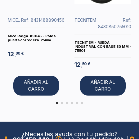
MICEL
Ref.: 8431488890456
TECNITEM
Ref.:
8430850755010
Micel-Vega. 89045 - Polea
puerta corredera. 25mm
TECNITEM - RUEDA
INDUSTRIAL CON BASE 80 MM -
75501
12
90 €
,
12
50 €
,
AÑADIR AL
AÑADIR AL
CARRO
CARRO
¿Necesitas ayuda con tu pedido?