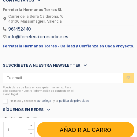
CONTÁCTANOS
Ferretería Hermanos Torres SL
Carrer de la Serra Calderona, 16
46130 Massamagrell, Valencia
961452440
info@ferreteriatorresonline.es
Ferretería Hermanos Torres -
Calidad y Confianza en Cada Proyecto.
SUSCRÍBETE A NUESTRA NEWSLETTER
Puede darse de baja en cualquier momento. Para
ello, consulte nuestra información de contacto en el
aviso legal.
aviso legal
política de privacidad
He leído y acepto el
y la
SÍGUENOS EN REDES
AÑADIR AL CARRO