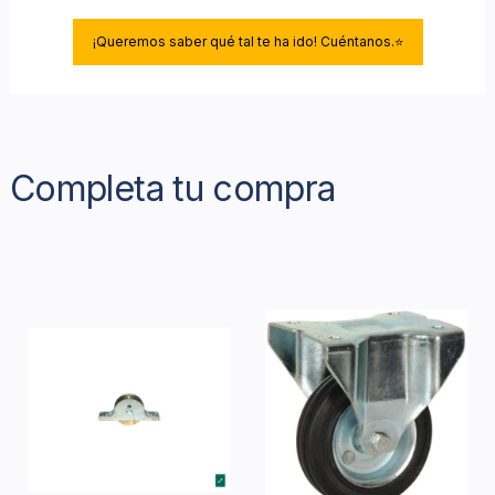
¡Queremos saber qué tal te ha ido! Cuéntanos.⭐
Completa tu compra