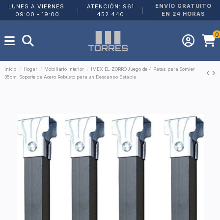
ENVÍO GRATUITO
LUNES A VIERNES:
ATENCIÓN: 961
|
|
EN 24 HORAS
09:00 - 19:00
452 440
0
Inicio
Hogar
Mobiliario Interior
IMEX EL ZORRO Juego de 4 Patas para Somier
35cm: Soporte de Acero Robusto para un Descanso Estable