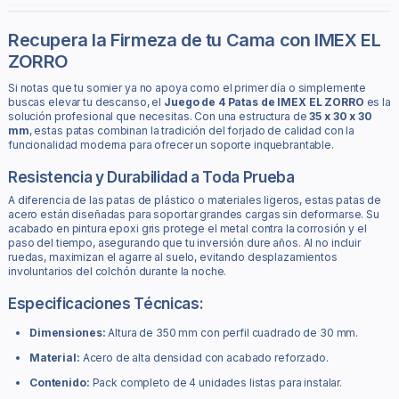
Recupera la Firmeza de tu Cama con IMEX EL
ZORRO
Si notas que tu somier ya no apoya como el primer día o simplemente
buscas elevar tu descanso, el
Juego de 4 Patas de IMEX EL ZORRO
es la
solución profesional que necesitas. Con una estructura de
35 x 30 x 30
mm
, estas patas combinan la tradición del forjado de calidad con la
funcionalidad moderna para ofrecer un soporte inquebrantable.
Resistencia y Durabilidad a Toda Prueba
A diferencia de las patas de plástico o materiales ligeros, estas patas de
acero están diseñadas para soportar grandes cargas sin deformarse. Su
acabado en pintura epoxi gris protege el metal contra la corrosión y el
paso del tiempo, asegurando que tu inversión dure años. Al no incluir
ruedas, maximizan el agarre al suelo, evitando desplazamientos
involuntarios del colchón durante la noche.
Especificaciones Técnicas:
Dimensiones:
Altura de 350 mm con perfil cuadrado de 30 mm.
Material:
Acero de alta densidad con acabado reforzado.
Contenido:
Pack completo de 4 unidades listas para instalar.