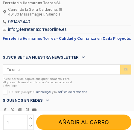
Ferretería Hermanos Torres SL
Carrer de la Serra Calderona, 16
46130 Massamagrell, Valencia
961452440
info@ferreteriatorresonline.es
Ferretería Hermanos Torres -
Calidad y Confianza en Cada Proyecto.
SUSCRÍBETE A NUESTRA NEWSLETTER
Puede darse de baja en cualquier momento. Para
ello, consulte nuestra información de contacto en el
aviso legal.
aviso legal
política de privacidad
He leído y acepto el
y la
SÍGUENOS EN REDES
AÑADIR AL CARRO