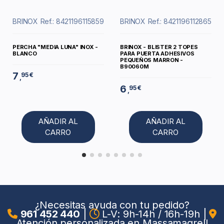
BRINOX
Ref.: 8421196115859
BRINOX
Ref.: 8421196112865
PERCHA "MEDIA LUNA" INOX -
BRINOX - BLISTER 2 TOPES
BLANCO
PARA PUERTA ADHESIVOS
PEQUEÑOS MARRON -
B90060M
7
95 €
,
6
95 €
,
AÑADIR AL
AÑADIR AL
CARRO
CARRO
¿Necesitas ayuda con tu pedido?
961 452 440
|
L-V: 9h-14h / 16h-19h
|
Atención personalizada en Massamagrell