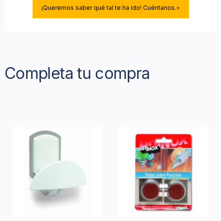
¡Queremos saber qué tal te ha ido! Cuéntanos.⭐
Completa tu compra