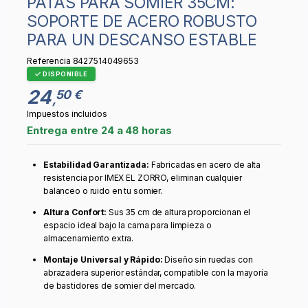
PATAS PARA SOMIER 35CM:
SOPORTE DE ACERO ROBUSTO
PARA UN DESCANSO ESTABLE
Referencia
8427514049653
DISPONIBLE
24
50 €
,
Impuestos incluidos
Entrega entre 24 a 48 horas
Estabilidad Garantizada:
Fabricadas en acero de alta
resistencia por IMEX EL ZORRO, eliminan cualquier
balanceo o ruido en tu somier.
Altura Confort:
Sus 35 cm de altura proporcionan el
espacio ideal bajo la cama para limpieza o
almacenamiento extra.
Montaje Universal y Rápido:
Diseño sin ruedas con
abrazadera superior estándar, compatible con la mayoría
de bastidores de somier del mercado.