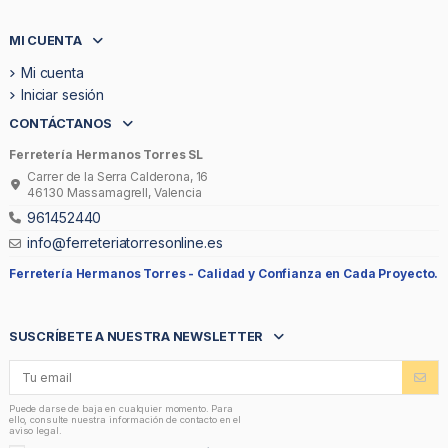
MI CUENTA
Mi cuenta
Iniciar sesión
CONTÁCTANOS
Ferretería Hermanos Torres SL
Carrer de la Serra Calderona, 16
46130 Massamagrell, Valencia
961452440
info@ferreteriatorresonline.es
Ferretería Hermanos Torres -
Calidad y Confianza en Cada Proyecto.
SUSCRÍBETE A NUESTRA NEWSLETTER
Puede darse de baja en cualquier momento. Para
ello, consulte nuestra información de contacto en el
aviso legal.