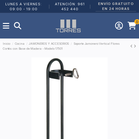
ENVÍO GRATUITO
LUNES A VIERNES:
ATENCIÓN: 961
|
|
EN 24 HORAS
09:00 - 19:00
452 440
0
Inicio
Cocina
JAMONEROS Y ACCESORIOS
Soporte Jamonero Vertical Flores
Cortés con Base de Madera - Modelo 17501