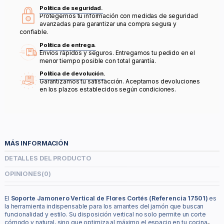
Política de seguridad.
Protegemos tu información con medidas de seguridad
avanzadas para garantizar una compra segura y
confiable.
Política de entrega.
Envíos rápidos y seguros. Entregamos tu pedido en el
menor tiempo posible con total garantía.
Política de devolución.
Garantizamos tu satisfacción. Aceptamos devoluciones
en los plazos establecidos según condiciones.
MÁS INFORMACIÓN
DETALLES DEL PRODUCTO
OPINIONES
(0)
El
Soporte Jamonero Vertical de Flores Cortés (Referencia 17501)
es
la herramienta indispensable para los amantes del jamón que buscan
funcionalidad y estilo.
Su disposición vertical no solo permite un corte
cómodo y natural, sino que optimiza al máximo el espacio en tu cocina