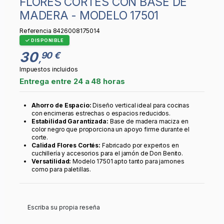
FLORES CORTÉS CON BASE DE
MADERA - MODELO 17501
Referencia
8426008175014
DISPONIBLE
30
90 €
,
Impuestos incluidos
Entrega entre 24 a 48 horas
Ahorro de Espacio:
Diseño vertical ideal para cocinas
con encimeras estrechas o espacios reducidos.
Estabilidad Garantizada:
Base de madera maciza en
color negro que proporciona un apoyo firme durante el
corte.
Calidad Flores Cortés:
Fabricado por expertos en
cuchillería y accesorios para el jamón de Don Benito.
Versatilidad:
Modelo 17501 apto tanto para jamones
como para paletillas.
Escriba su propia reseña