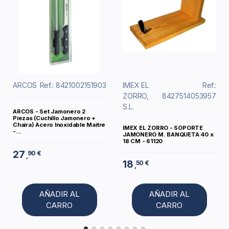
ARCOS
Ref.: 8421002151903
IMEX EL
Ref.:
ZORRO,
8427514053957
S.L.
ARCOS - Set Jamonero 2
Piezas (Cuchillo Jamonero +
Chaira) Acero Inoxidable Maitre
IMEX EL ZORRO - SOPORTE
-...
JAMONERO M. BANQUETA 40 x
18 CM - 61120
27
90 €
,
18
50 €
,
AÑADIR AL
AÑADIR AL
CARRO
CARRO