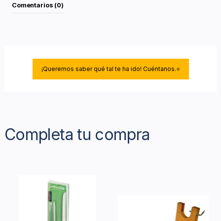
Comentarios (0)
¡Queremos saber qué tal te ha ido! Cuéntanos.⭐
Completa tu compra