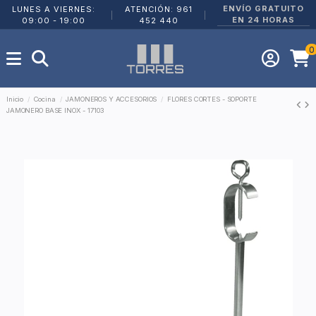
ENVÍO GRATUITO
LUNES A VIERNES:
ATENCIÓN: 961
|
|
EN 24 HORAS
09:00 - 19:00
452 440
0
Inicio
Cocina
JAMONEROS Y ACCESORIOS
FLORES CORTES - SOPORTE
JAMONERO BASE INOX - 17103