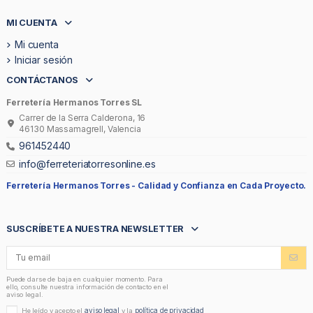
MI CUENTA
Mi cuenta
Iniciar sesión
CONTÁCTANOS
Ferretería Hermanos Torres SL
Carrer de la Serra Calderona, 16
46130 Massamagrell, Valencia
961452440
info@ferreteriatorresonline.es
Ferretería Hermanos Torres -
Calidad y Confianza en Cada Proyecto.
SUSCRÍBETE A NUESTRA NEWSLETTER
Puede darse de baja en cualquier momento. Para
ello, consulte nuestra información de contacto en el
aviso legal.
aviso legal
política de privacidad
He leído y acepto el
y la