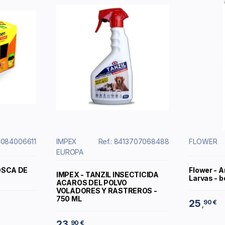
4084006611
IMPEX
Ref.: 8413707068488
FLOWER
EUROPA
OSCA DE
Flower - 
IMPEX - TANZIL INSECTICIDA
Larvas - b
ACAROS DEL POLVO
VOLADORES Y RASTREROS -
750 ML
25
90 €
,
23
90 €