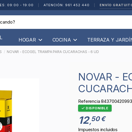
ENVÍO GRATUIT
ES: 09:00 - 19:00
|
ATENCIÓN: 961 452 440
|
L
HOGAR
COCINA
TERRAZA Y JARD
S
NOVAR - ECOGEL TRAMPA PARA CUCARACHAS - 6 UD
NOVAR - ECOGEL TRAMPA PARA
CUCARACH
Referencia
843700420993
DISPONIBLE
12
50 €
,
Impuestos incluidos