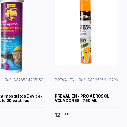
Ref.: 8426584205150
PREVALIEN
Ref.: 8436535640220
Antimosquitos Device-
PREVALIEN - PRO AEROSOL
ote 20 pastillas
VOLADORES - 750 ML
12
50 €
,