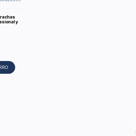
arachas
esional y
ARRO