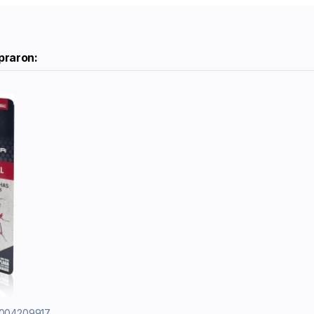
praron:
7004209917