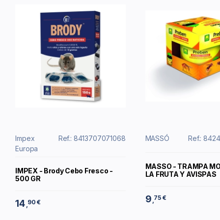
Impex
Ref.: 8413707071068
MASSÓ
Ref.: 842
Europa
MASSO - TRAMPA M
IMPEX - Brody Cebo Fresco -
LA FRUTA Y AVISPAS
500 GR
9
75 €
,
14
90 €
,