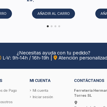
,
ARRO
AÑADIR AL CARRO
AÑ
¿Necesitas ayuda con tu pedido?
L-V: 9h-14h / 16h-19h
|
Atención personaliza
S
MI CUENTA
CONTÁCTANOS
s de Pago
Mi cuenta
Ferretería Herma
Torres SL
Iniciar sesión
nosotros