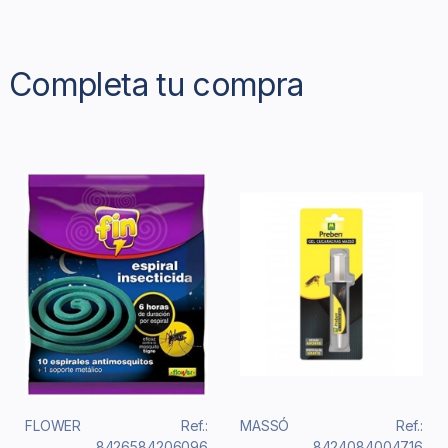
Completa tu compra
FLOWER
Ref.:
MASSÓ
Ref.:
8426584206096
8424084004716