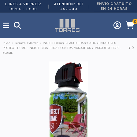
ENVÍO GRATUITO
LUNES A VIERNES:
ATENCIÓN: 961
|
|
EN 24 HORAS
09:00 - 19:00
452 440
0
Inicio
Terraza Y Jardín
INSECTICIDAS, PLAGUICIDAS Y AHUYENTADORES
PROTECT HOME - INSECTICIDA EFICAZ CONTRA MOSQUITOS Y MOSQUITO TIGRE -
500 ML