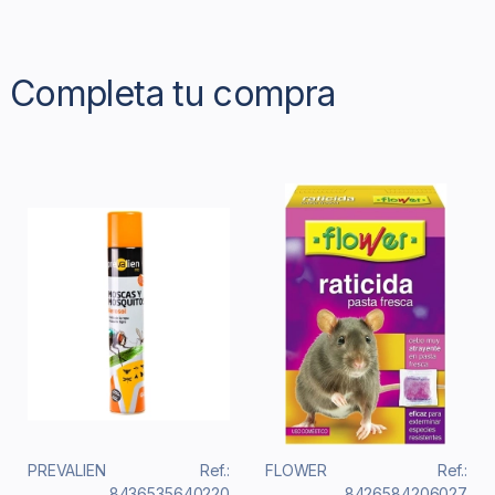
Completa tu compra
PREVALIEN
Ref.:
FLOWER
Ref.:
8436535640220
8426584206027