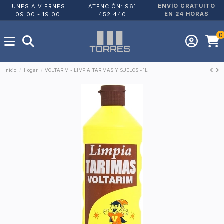
ENVÍO GRATUITO
LUNES A VIERNES:
ATENCIÓN: 961
|
|
EN 24 HORAS
09:00 - 19:00
452 440
0
Inicio
Hogar
VOLTARIM - LIMPIA TARIMAS Y SUELOS - 1L