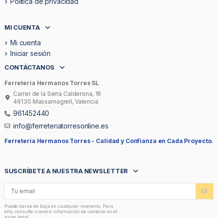
Política de privacidad
MI CUENTA
Mi cuenta
Iniciar sesión
CONTÁCTANOS
Ferretería Hermanos Torres SL
Carrer de la Serra Calderona, 16
46130 Massamagrell, Valencia
961452440
info@ferreteriatorresonline.es
Ferretería Hermanos Torres -
Calidad y Confianza en Cada Proyecto.
SUSCRÍBETE A NUESTRA NEWSLETTER
Puede darse de baja en cualquier momento. Para
ello, consulte nuestra información de contacto en el
aviso legal.