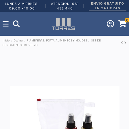
ENVÍO GRATUITO
LUNES A VIERNES:
ATENCIÓN: 961
|
|
EN 24 HORAS
09:00 - 19:00
452 440
0
Inicio
Cocina
FIAMBRERAS, PORTA ALIMENTOS Y MOLDES
SET DE
CONDIMENTOS DE VIDRIO