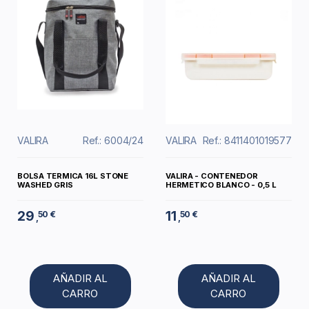
VALIRA
Ref.: 6004/24
VALIRA
Ref.: 8411401019577
BOLSA TERMICA 16L STONE
VALIRA - CONTENEDOR
WASHED GRIS
HERMETICO BLANCO - 0,5 L
29
11
50 €
50 €
,
,
AÑADIR AL
AÑADIR AL
CARRO
CARRO