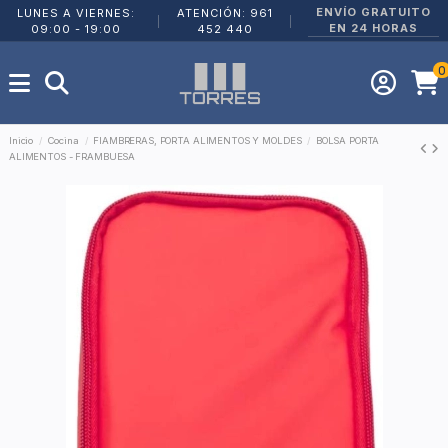
ENVÍO GRATUITO
LUNES A VIERNES:
ATENCIÓN: 961
|
|
EN 24 HORAS
09:00 - 19:00
452 440
0
Inicio
Cocina
FIAMBRERAS, PORTA ALIMENTOS Y MOLDES
BOLSA PORTA
ALIMENTOS - FRAMBUESA