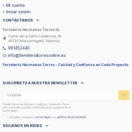
Mi cuenta
Iniciar sesión
CONTÁCTANOS
Ferretería Hermanos Torres SL
Carrer de la Serra Calderona, 16
46130 Massamagrell, Valencia
961452440
info@ferreteriatorresonline.es
Ferretería Hermanos Torres -
Calidad y Confianza en Cada Proyecto.
SUSCRÍBETE A NUESTRA NEWSLETTER
Puede darse de baja en cualquier momento. Para
ello, consulte nuestra información de contacto en el
aviso legal.
aviso legal
política de privacidad
He leído y acepto el
y la
SÍGUENOS EN REDES