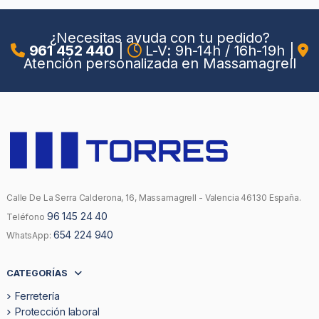
¿Necesitas ayuda con tu pedido?
961 452 440
|
L-V: 9h-14h / 16h-19h
|
Atención personalizada en Massamagrell
Calle De La Serra Calderona, 16, Massamagrell - Valencia 46130 España.
96 145 24 40
Teléfono
654 224 940
WhatsApp:
CATEGORÍAS
Ferretería
Protección laboral