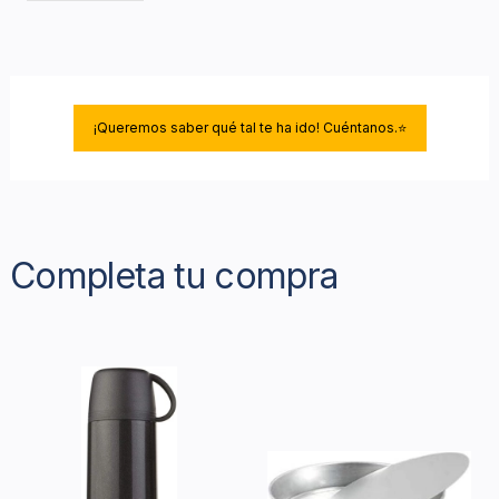
¡Queremos saber qué tal te ha ido! Cuéntanos.⭐
Completa tu compra