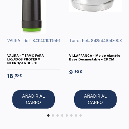
VALIRA
Ref.: 8411401011946
Torres
Ref.: 8425441043003
VALIRA - TERMO PARA
VILLAFRANCA - Molde Aluminio
LIQUIDOS PROTERM
Base Desmontable - 28 CM
NEGRO/VERDE - 1 L
9
90 €
,
18
95 €
,
AÑADIR AL
AÑADIR AL
CARRO
CARRO