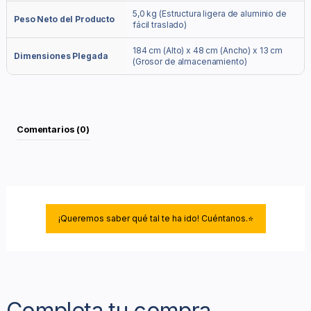
5,0 kg (Estructura ligera de aluminio de
Peso Neto del Producto
fácil traslado)
184 cm (Alto) x 48 cm (Ancho) x 13 cm
Dimensiones Plegada
(Grosor de almacenamiento)
Comentarios (0)
¡Queremos saber qué tal te ha ido! Cuéntanos.⭐
Completa tu compra