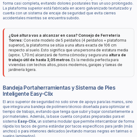
forma casi completa, evitando dolores posturales tras un uso prolongado.
La plataforma superior está fabricada en acero galvanizado texturizado y
cuenta con un sistema de encaje de seguridad que evita cierres
accidentales mientras se encuentra subido.
¿Qué altura vas a alcanzar en casa? Consejo de Ferretería
Torres:
Con este modelo de 5 peldaños (4 peldaños + plataforma
superior), la plataforma se sitúa a una altura exacta de 106 cm
respecto al suelo. Esto significa que una persona de estatura media
(aprox. 1,70 m) alcanzará de forma cómoda y segura una
altura de
trabajo útil de hasta 3,05 metros
. Es la medida perfecta para
viviendas con techos altos, pisos modernos, garajes y tareas de
jardinería ligera.
Bandeja Portaherramientas y Sistema de Pies
Inteligente Easy-Clix
El arco superior de seguridad no solo sirve de apoyo para las manos, sino
que integra una bandeja de polímero técnico diseñada para optimizar el
tiempo de trabajo, evitando que tenga que subir y bajar constantemente a
por materiales. Además, la base cuenta con patas preparadas para el
sistema
Easy-Clix
, un sistema modular que permite intercambiar de forma
rápida los tacos de goma estándar por tacos específicos para jardín (más
anchos) o para interiores delicados (evitando marcas negras en tarimas o
suelos laminados).