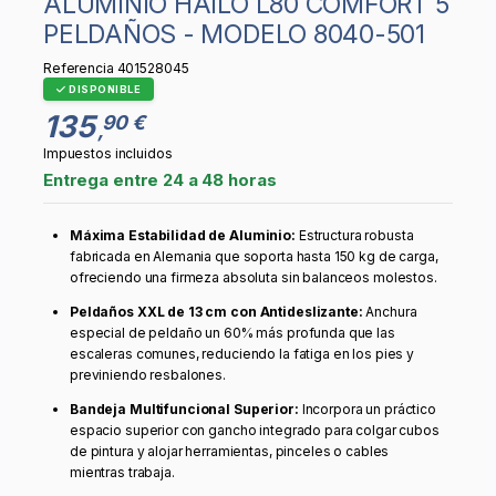
ALUMINIO HAILO L80 COMFORT 5
PELDAÑOS - MODELO 8040-501
Referencia
401528045
DISPONIBLE
135
90 €
,
Impuestos incluidos
Entrega entre 24 a 48 horas
Máxima Estabilidad de Aluminio:
Estructura robusta
fabricada en Alemania que soporta hasta 150 kg de carga,
ofreciendo una firmeza absoluta sin balanceos molestos.
Peldaños XXL de 13 cm con Antideslizante:
Anchura
especial de peldaño un 60% más profunda que las
escaleras comunes, reduciendo la fatiga en los pies y
previniendo resbalones.
Bandeja Multifuncional Superior:
Incorpora un práctico
espacio superior con gancho integrado para colgar cubos
de pintura y alojar herramientas, pinceles o cables
mientras trabaja.