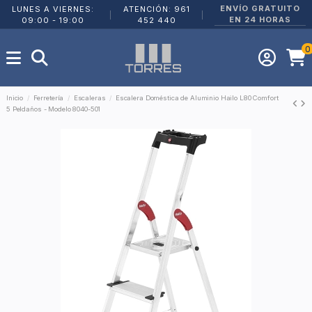
ENVÍO GRATUITO
LUNES A VIERNES:
ATENCIÓN: 961
|
|
EN 24 HORAS
09:00 - 19:00
452 440
0
Inicio
Ferretería
Escaleras
Escalera Doméstica de Aluminio Hailo L80 Comfort
5 Peldaños - Modelo 8040-501