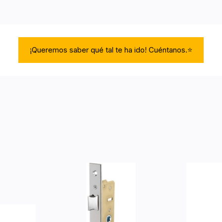
¡Queremos saber qué tal te ha ido! Cuéntanos.⭐