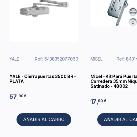
YALE
Ref.: 6438352077069
MICEL
Ref.: 843
YALE - Cierrapuertas 3500 BR -
Micel - Kit Para Puert
PLATA
Corredera 35mm Níqu
Satinado - 48002
57
90 €
,
17
90 €
,
AÑADIR AL CARRO
AÑADIR AL C