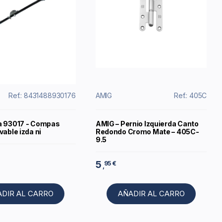
Ref.: 8431488930176
AMIG
Ref.: 405C
a 93017 - Compas
AMIG – Pernio Izquierda Canto
vable izda ni
Redondo Cromo Mate – 405C-
9.5
5
95 €
,
ADIR AL CARRO
AÑADIR AL CARRO