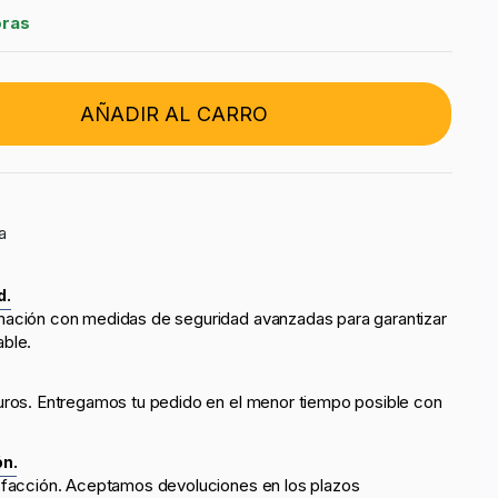
oras
AÑADIR AL CARRO
a
d.
mación con medidas de seguridad avanzadas para garantizar
able.
uros. Entregamos tu pedido en el menor tiempo posible con
ón.
sfacción. Aceptamos devoluciones en los plazos