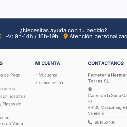
¿Necesitas ayuda con tu pedido?
L-V: 9h-14h / 16h-19h
|
Atención personaliza
S
MI CUENTA
CONTÁCTANOS
s de Pago
Mi cuenta
Ferretería Herma
Torres SL
Iniciar sesión
nosotros
Carrer de la Serra C
 con nosotros
16
y Plazos de
46130 Massamagrell
a
Valencia
iones
961452440
les de Venta