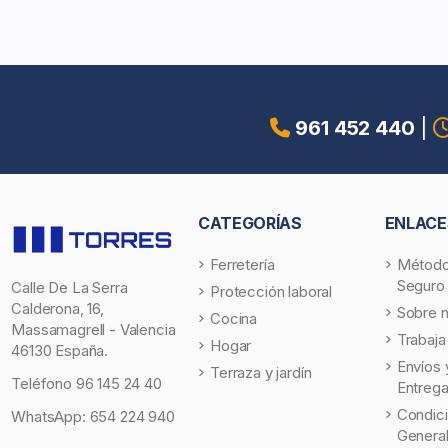
961 452 440
|
CATEGORÍAS
ENLACE
Ferretería
Método
Seguro
Calle De La Serra
Protección laboral
Calderona, 16,
Sobre 
Cocina
Massamagrell - Valencia
Trabaja
Hogar
46130 España.
Envíos 
Terraza y jardín
Teléfono
96 145 24 40
Entreg
Condic
WhatsApp:
654 224 940
Genera