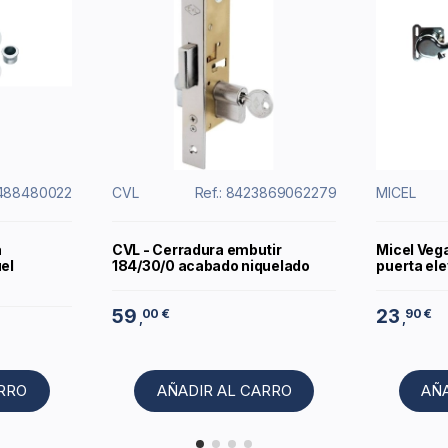
1488480022
CVL
Ref.: 8423869062279
MICEL
a
CVL - Cerradura embutir
Micel Veg
el
184/30/0 acabado niquelado
puerta ele
59
23
00 €
90 €
,
,
ARRO
AÑADIR AL CARRO
AÑ