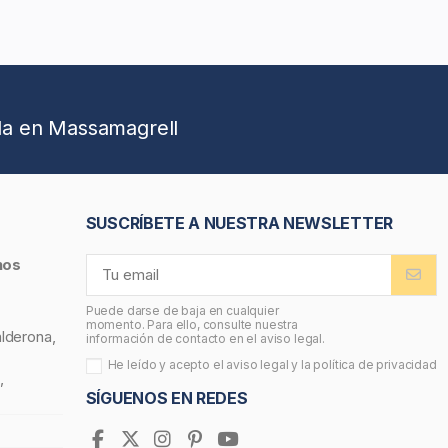
da en Massamagrell
SUSCRÍBETE A NUESTRA NEWSLETTER
nos
Puede darse de baja en cualquier
momento. Para ello, consulte nuestra
alderona,
información de contacto en el aviso legal.
He leído y acepto el
aviso legal
y la
política de privacidad
,
SÍGUENOS EN REDES