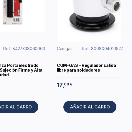
Ref.: 8427338060063
Comgas
Ref.: 8008004010522
inza Portaelectrodo
COM-GAS - Regulador salida
Sujeción Firme y Alta
libre para soldadores
idad
17
00 €
,
ADIR AL CARRO
AÑADIR AL CARRO