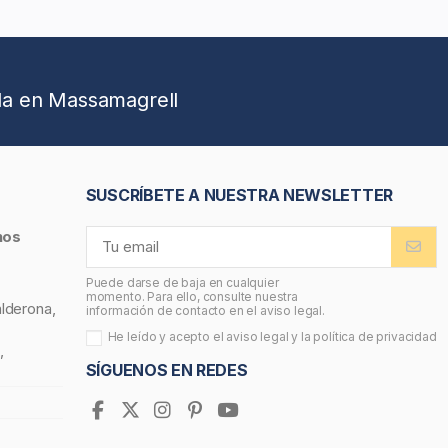
da en Massamagrell
SUSCRÍBETE A NUESTRA NEWSLETTER
nos
Puede darse de baja en cualquier
momento. Para ello, consulte nuestra
alderona,
información de contacto en el aviso legal.
He leído y acepto el
aviso legal
y la
política de privacidad
,
SÍGUENOS EN REDES