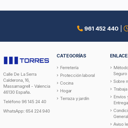
961 452 440
|
CATEGORÍAS
ENLACE
Ferretería
Método
Seguro
Calle De La Serra
Protección laboral
Calderona, 16,
Sobre 
Cocina
Massamagrell - Valencia
Trabaja
Hogar
46130 España.
Envíos 
Terraza y jardín
Teléfono
96 145 24 40
Entreg
Condic
WhatsApp:
654 224 940
Genera
Aviso l