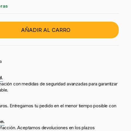
oras
AÑADIR AL CARRO
a
d.
mación con medidas de seguridad avanzadas para garantizar
able.
uros. Entregamos tu pedido en el menor tiempo posible con
ón.
sfacción. Aceptamos devoluciones en los plazos