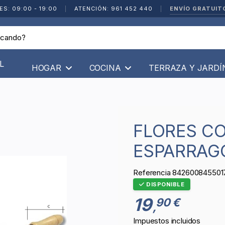
ENVÍO GRATUIT
ES: 09:00 - 19:00
|
ATENCIÓN: 961 452 440
|
L
HOGAR
COCINA
TERRAZA Y JARD
FLORES CORTÉS - GUBIA
ESPARRAG
Referencia
842600845501
DISPONIBLE
19
90 €
,
Impuestos incluidos