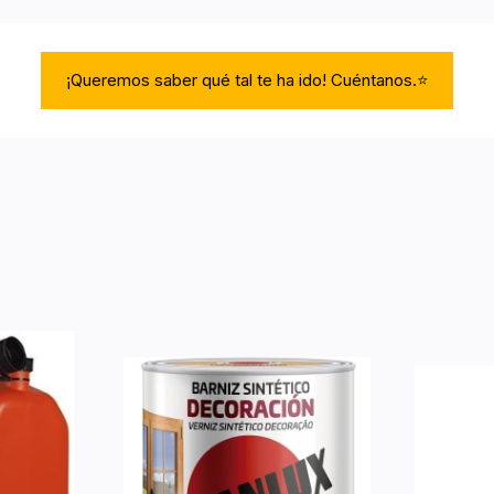
¡Queremos saber qué tal te ha ido! Cuéntanos.⭐