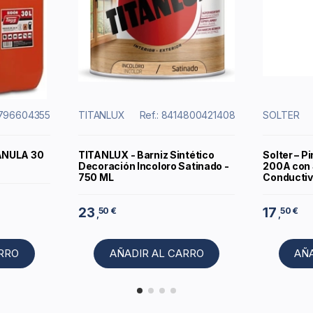
2796604355
TITANLUX
Ref.: 8414800421408
SOLTER
ANULA 30
TITANLUX - Barniz Sintético
Solter – P
Decoración Incoloro Satinado -
200A con 
750 ML
Conductiv
23
17
50 €
50 €
,
,
ARRO
AÑADIR AL CARRO
AÑ