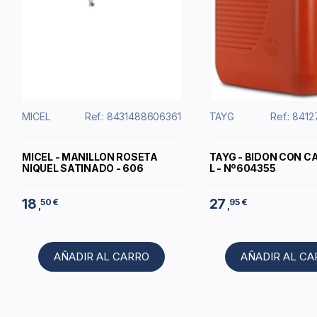
MICEL
Ref.: 8431488606361
TAYG
Ref.: 841
MICEL - MANILLON ROSETA
TAYG - BIDON CON C
NIQUEL SATINADO - 606
L - Nº604355
18
27
50 €
95 €
,
,
AÑADIR AL CARRO
AÑADIR AL C