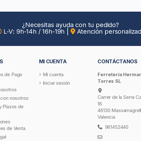
¿Necesitas ayuda con tu pedido?
L-V: 9h-14h / 16h-19h
|
Atención personaliza
S
MI CUENTA
CONTÁCTANOS
s de Pago
Mi cuenta
Ferretería Herma
Torres SL
Iniciar sesión
nosotros
Carrer de la Serra C
 con nosotros
16
y Plazos de
46130 Massamagrell
a
Valencia
iones
961452440
les de Venta
egal