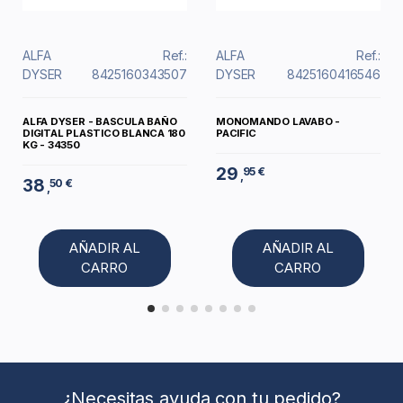
ALFA
Ref.:
ALFA
Ref.:
DYSER
8425160343507
DYSER
8425160416546
ALFA DYSER - BASCULA BAÑO
MONOMANDO LAVABO -
DIGITAL PLASTICO BLANCA 180
PACIFIC
KG - 34350
29
95 €
,
38
50 €
,
AÑADIR AL
AÑADIR AL
CARRO
CARRO
¿Necesitas ayuda con tu pedido?